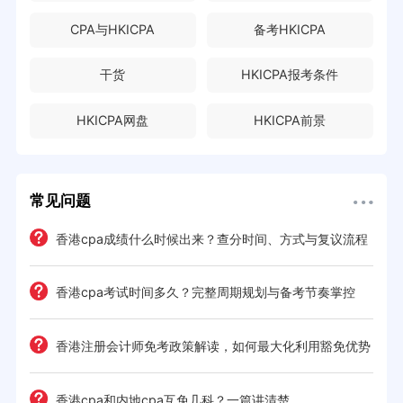
CPA与HKICPA
备考HKICPA
干货
HKICPA报考条件
HKICPA网盘
HKICPA前景
常见问题
试形
香港cpa成绩什么时候出来？查分时间、方式与复议流程
秘
香港cpa考试时间多久？完整周期规划与备考节奏掌控
纲变
香港注册会计师免考政策解读，如何最大化利用豁免优势
点
香港cpa和内地cpa互免几科？一篇讲清楚