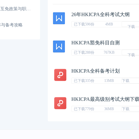
香港CPA和内地CPA能互转吗？互免政策与职业发展
26年HKICPA全科考试大纲
已下载596份
4MB
率与备考攻略
下载
HKICPA豁免科目自测
已下载288份
767KB
下载
HKICPA全科备考计划
已下载335份
13MB
下载
HKICPA最高级别考试大纲下
已下载779份
36MB
下载