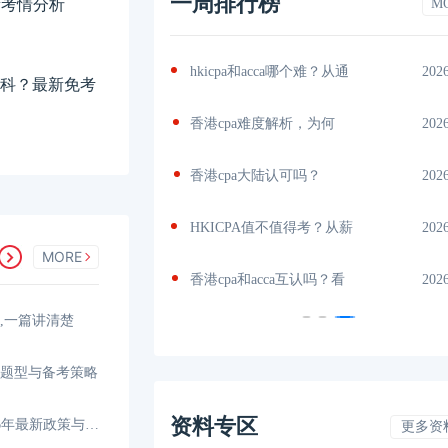
一周排行榜
新考情分析
M
A免考，
2026-07-18
hkicpa和acca哪个难？从通
202
哪几科？最新免考
A能互转
2026-07-17
香港cpa难度解析，为何
202
度、
2026-07-17
香港cpa大陆认可吗？
202
考
2026-07-15
HKICPA值不值得考？从薪
202
MORE
么
2026-07-15
香港cpa和acca互认吗？看
202
间,一篇讲清楚
、题型与备考策略
资料专区
香港CPA和内地CPA免考，2026年最新政策与路径解析
更多资