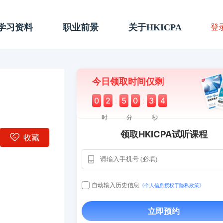
A学习资料
职业前景
关于HKICPA
登
今日领取时间仅剩
0
2
:
5
0
:
3
3
时
分
秒
领取HKICPA试听课程
收藏
自动输入历史信息
《个人信息授权于隐私政策》
立即预约
用户163
112****290
1天前