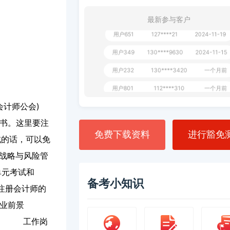
**AoZ
130****8017
1 天前
最新参与客户
用户651
127****21
2024-11-19
用户349
130****9630
2024-11-15
用户232
130****3420
一个月前
用户801
112****310
一个月前
用户101
130****7983
2024-10-15
会计师公会)
**dAB
130****2737
2024-10-10
证书。这里要注
免费下载资料
进行豁免
试的话，可以免
用户987
130****6344
2024-09-13
司战略与风险管
用户279
130****8868
2024-08-21
单元考试和
备考小知识
注册会计师的
前景
。
工作岗