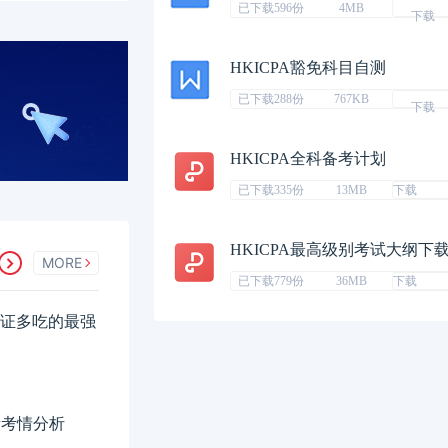
已下载596份
4MB
下载
HKICPA豁免科目自测
已下载288份
767KB
下载
HKICPA全科备考计划
已下载335份
13MB
下载
HKICPA最高级别考试大纲下
MORE
已下载779份
36MB
下载
，一证多吃的最强
新考情分析