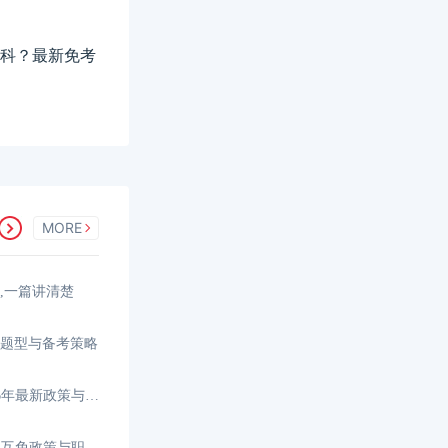
哪几科？最新免考
MORE
间,一篇讲清楚
、题型与备考策略
香港CPA和内地CPA免考，2026年最新政策与路径解析
香港CPA和内地CPA能互转吗？互免政策与职业发展