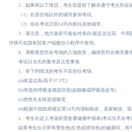
2、如果有以下情况，考生应提前了解并遵守考点所在城
（1）在居住地以外的城市参加考试。
（2）你在考试日前14天内前往其他城市。
3、请注意，地方政府可能会对来自/最近去过高、中风险
详情可在国务院客户端微信小程序中查询。
4、请检查您所在考场的入场政策，确保您符合相关要
考试日当天的要求及注意事项
1、有下列情况的考生不应前往考场:
(a)体温过高(高于37.3℃)
(b)有急性呼吸道感染症状(如咳嗽或呼吸急促等)
(c)突然失去味觉或嗅觉
(d)根据中国政府规定需14天内强制检疫、居家检疫、
2、考生在进入考场前需签署健康申报表(考试当天在考试
如果考生出示带有警告色(红色或琥珀色)的健康码，有