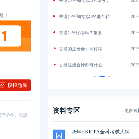
A免考，
2026-07-18
hkicpa和acca哪个难？从通
202
地址！
A能互转
2026-07-17
香港cpa难度解析，为何
202
度、
2026-07-17
香港cpa大陆认可吗？
202
考
2026-07-15
HKICPA值不值得考？从薪
202
么
2026-07-15
香港cpa和acca互认吗？看
202
模拟题库
资料专区
更多资
，仅供参考、交流
26年HKICPA全科考试大纲