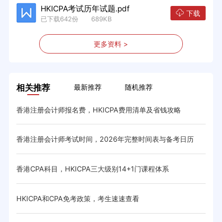
HKICPA考试历年试题.pdf
下载
已下载642份 689KB
更多资料 >
相关推荐
最新推荐
随机推荐
香港注册会计师报名费，HKICPA费用清单及省钱攻略
HK
香港注册会计师考试时间，2026年完整时间表与备考日历
香港
与省
香港CPA科目，HKICPA三大级别14+1门课程体系
HK
体系与
HKICPA和CPA免考政策，考生速速查看
CIC