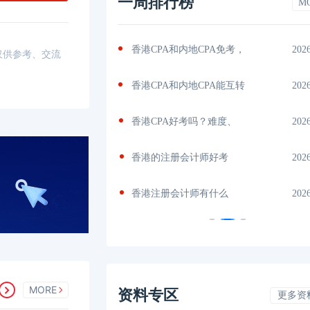
一周排行榜
M
吗？真实
2026-07-21
香港CPA和内地CPA免考，
202
，仅供参考、交流
？最新考
2026-07-21
香港CPA和内地CPA能互转
202
么
2026-07-20
香港CPA好考吗？难度、
202
多
2026-07-20
香港的注册会计师好考
202
秘，通过
2026-07-19
香港注册会计师有什么
202
MORE
资料专区
更多资