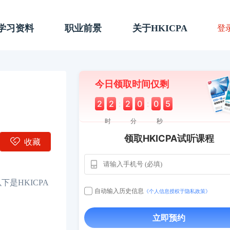
A学习资料
职业前景
关于HKICPA
登
今日领取时间仅剩
2
2
:
2
0
:
0
4
时
分
秒
领取HKICPA试听课程
收藏
是HKICPA
用户163
112****290
1天前
自动输入历史信息
《个人信息授权于隐私政策》
**AoZ
130****8017
1 天
立即预约
用户651
127****21
2024-11-1