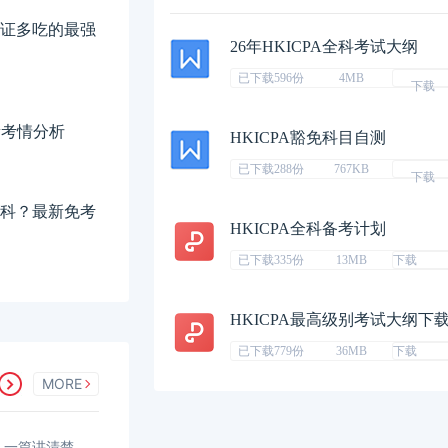
，一证多吃的最强
26年HKICPA全科考试大纲
已下载596份
4MB
下载
新考情分析
HKICPA豁免科目自测
已下载288份
767KB
下载
哪几科？最新免考
HKICPA全科备考计划
已下载335份
13MB
下载
HKICPA最高级别考试大纲下
已下载779份
36MB
下载
MORE
间,一篇讲清楚