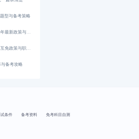
、题型与备考策略
香港CPA和内地CPA免考，2026年最新政策与路径解析
香港CPA和内地CPA能互转吗？互免政策与职业发展
率与备考攻略
免试条件
备考资料
免考科目自测