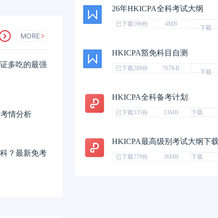
26年HKICPA全科考试大纲
已下载596份
4MB
下载
MORE
HKICPA豁免科目自测
，一证多吃的最强
已下载288份
767KB
下载
HKICPA全科备考计划
已下载335份
13MB
下载
新考情分析
HKICPA最高级别考试大纲下
哪几科？最新免考
已下载779份
36MB
下载