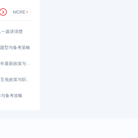
MORE
间,一篇讲清楚
、题型与备考策略
香港CPA和内地CPA免考，2026年最新政策与路径解析
香港CPA和内地CPA能互转吗？互免政策与职业发展
率与备考攻略