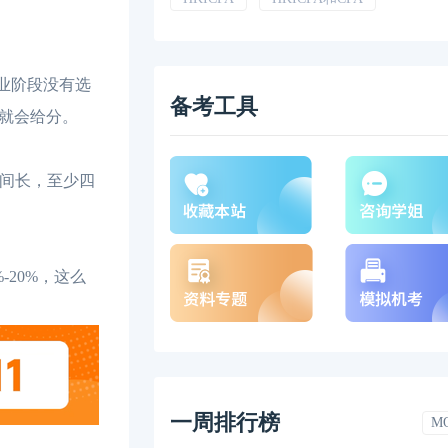
专业阶段没有选
备考工具
就会给分。
时间长，至少四
-20%，这么
一周排行榜
M