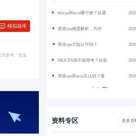
A免考，
2026-07-18
hkicpa和acca哪个难？从通
202
模拟题库
A能互转
2026-07-17
香港cpa难度解析，为何
202
度、
2026-07-17
香港cpa大陆认可吗？
202
，仅供参考、交流
考
2026-07-15
HKICPA值不值得考？从薪
202
么
2026-07-15
香港cpa和acca互认吗？看
202
资料专区
更多资