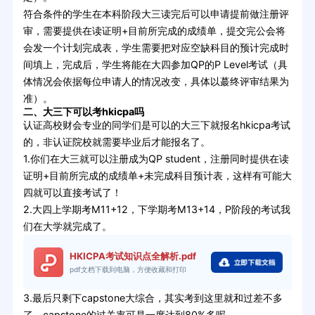
符合条件的学生在本科阶段大三读完后可以申请提前做注册评
审，需要提供在读证明+目前所完成的成绩单，提交完公会将
会发一个计划完成表，学生需要把对应空缺科目的预计完成时
间填上，完成后，学生将能在大四参加QP的P Level考试（具
体情况会依据每位申请人的情况改变，具体以蕞终评审结果为
准）。
二、大三下可以考hkicpa吗
认证高校财会专业的同学们是可以的大三下就报名hkicpa考试
的，非认证院校就需要毕业后才能报名了。
1.你们在大三就可以注册成为QP student，注册同时提供在读
证明+目前所完成的成绩单+未完成科目预计表，这样有可能大
四就可以直接考试了！
2.大四上学期考M11+12，下学期考M13+14，P阶段的考试我
们在大学就完成了。
HKICPA考试知识点全解析.pdf
pdf文档下载到电脑，方便收藏和打印
3.最后只剩下capstone大综合，其实考到这里就和过差不多
了，capstone的过关率可是一度达到80%多呢。