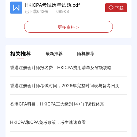
HKICPA考试历年试题.pdf
下载
已下载642份 689KB
更多资料 >
相关推荐
最新推荐
随机推荐
香港注册会计师报名费，HKICPA费用清单及省钱攻略
HK
香港注册会计师考试时间，2026年完整时间表与备考日历
香港
与省
香港CPA科目，HKICPA三大级别14+1门课程体系
HK
体系与
HKICPA和CPA免考政策，考生速速查看
CIC