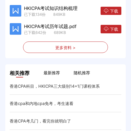
HKICPA考试知识结构梳理
下载
已下载134份 849KB
HKICPA考试历年试题.pdf
下载
已下载642份 689KB
更多资料 >
相关推荐
最新推荐
随机推荐
香港CPA科目，HKICPA三大级别14+1门课程体系
香港
香港cpa和内地cpa免考，考生速看
香港
略
香港CPA考几门，看完你就明白了
香港