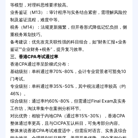
等模型，对理科思维要求较高。
业务鉴证（M13）：审计程序与实务结合紧密，需理解风险控
制及鉴证流程，难度中等。
税务（M14）：法规更新频繁，但开卷形式降低记忆负担，侧
重税务筹划技巧。
备考建议：优先攻克关联性强的科目组合，如“财务汇报+业务
鉴证”“企业财务+税务”，提升复习效率。
三、香港CPA考试通过率
香港CPA通过率呈阶梯式分布：
基础级别：单科通过率70%-80%，会计专业背景者可豁免10
门考试。
专业级别：单科通过率35%-50%，其中税法通过率较高（约
46%）。
综合级别：通过率约60%-80%，但需通过Final Exam及实务
工作坊，淘汰率集中在案例分析环节。
对比优势：相较于内地CPA（通过率15%-30%），香港CPA
整体通过率更高，且与CICPA互认科目，可免考部分内容。
整体来说香港CPA考试难度适中，但需应对语言、实务及综合
能力挑战。合理规划科目顺序、善用开卷优势、强化案例分析