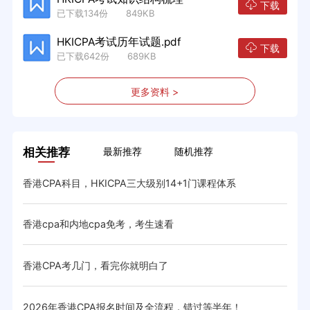
下载
已下载134份 849KB
HKICPA考试历年试题.pdf
下载
已下载642份 689KB
更多资料 >
相关推荐
最新推荐
随机推荐
香港CPA科目，HKICPA三大级别14+1门课程体系
香港
香港cpa和内地cpa免考，考生速看
香港
略
香港CPA考几门，看完你就明白了
香港
2026年香港CPA报名时间及全流程，错过等半年！
香港