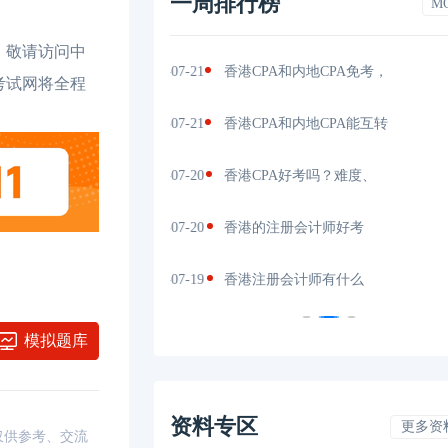
一周排行榜
M
，敬请访问中
吗？真实
2026-07-21
香港CPA和内地CPA免考，
202
考试网将全程
？最新考
2026-07-21
香港CPA和内地CPA能互转
202
么
2026-07-20
香港CPA好考吗？难度、
202
多
2026-07-20
香港的注册会计师好考
202
秘，通过
2026-07-19
香港注册会计师有什么
202
模拟题库
资料专区
更多资
，仅供参考、交流