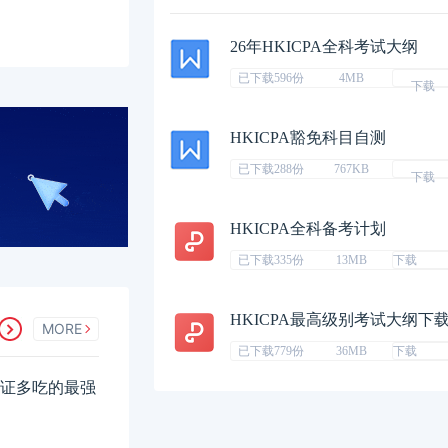
26年HKICPA全科考试大纲
已下载596份
4MB
下载
HKICPA豁免科目自测
已下载288份
767KB
下载
HKICPA全科备考计划
已下载335份
13MB
下载
HKICPA最高级别考试大纲下
MORE
已下载779份
36MB
下载
，一证多吃的最强