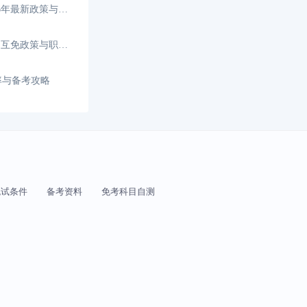
香港CPA和内地CPA免考，2026年最新政策与路径解析
香港CPA和内地CPA能互转吗？互免政策与职业发展
率与备考攻略
免试条件
备考资料
免考科目自测