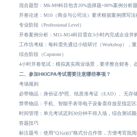
混合题型：M6-M9科目包含20%选择题+80%案例分
开卷论述：M10（商业与公司法）要求根据案例撰写法
专业阶段（Professional Level）
开卷案例分析：M11-M14科目需在3小时内完成企业
工作坊考核：每科需先通过小组研讨（Workshop），
综合阶段（Capstone）
4小时开卷笔试：模拟真实商业场景，要求整合财务、战
二、参加HKICPA考试需要注意哪些事项？
考场规则
必带物品：身份证/护照、纸质准考证（EAD）、无存
禁带物品：手机、智能手表等电子设备需存放至指定区
时间管理：单元考试迟到30分钟不得入场，综合测试额
答题技巧
标注题号：使用“Q1(a)(i)”格式分点作答，方便考官批