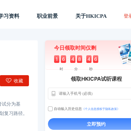
A学习资料
职业前景
关于HKICPA
登
今日领取时间仅剩
1
6
:
4
8
:
4
5
时
分
秒
领取HKICPA试听课程
收藏
考试分为基
用户163
112****290
1天前
自动输入历史信息
《个人信息授权于隐私政策》
划复习路径。
**AoZ
130****8017
1 天
立即预约
用户651
127****21
2024-11-1