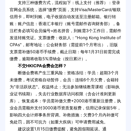
支持三种缴费方式，流程如下：线上支付（推荐）：登录
官网会员系统，选择"缴费"页面，支持Visa/MasterCard/银联
信用卡，即时到账，电子收据自动发送至注册邮箱。银行转
账：账户信息：香港汇丰银行（账号需邮件咨询财务部），备
注栏务必填写会员编号+姓名拼音，到账需3个工作日，需邮件
发送转账凭证。支票缴费：收款人："Hong Kong Institute of
CPAs"，邮寄地址：公会财务部（需提前1个月寄出），旧版
支票需补缴50港币手续费，截止日期：每年1月31日前需完成
缴费，逾期将收取5%滞纳金（按日累计）。
不交HKICPA会费会怎样？
断缴会费将产生三重风险：资格冻结：学员：超期3个月
未缴费，考试资格自动暂停，会员：连续6个月欠费，会籍转
为"非活跃状态"。权益终止：无法参加继续教育课程（影响执
业证书续期），失去行业数据库访问权限（含会计准则更新
库）。恢复成本：学员需补缴欠费+2000港币重新注册费，执
业会员需额外支付3000港币资质复核费，信用记录保留5年，
影响四大会计师事务所背调。补救措施：欠费3个月内补缴可
免处罚，因不可抗力（如重大疾病）可申请费用减免。
建议设置1月15日缴费提醒，避免因假期延误。通