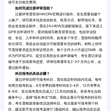
保可支付相关费用。
如何完成注册评审流程？
注册评审需登录HKICPA官网进行操作。首先需要创建个
人账户，填写基本信息包括姓名、联系方式、邮寄地址等。系
统会发送验证邮件，需在24小时内完成邮箱验证。接下来进入
QP学员申请环节，需详细填写教育背景信息。包括毕业院
校、专业、入学和毕业时间等。如有多个学历，需按时间顺序
依次填写。系统会自动提示可能需要补充的材料。材料上传环
节需按要求提交所有证明文件。每个文件大小不超过5MB，格
式为PDF或JPG。提交后系统会生成申请编号，考生需记录该
编号便于后续查询进度。评审结果通常在2-3个月内公布，会
通过邮件通知。
科目报考的具体步骤？
通过评审后即可报考科目，需在指定时间段内完成。每年
有两次报考机会，6月考季的报考时间在3-4月，12月考季在
8-9月。首次报考需先完成入门工作坊的报名。登录考生自助
服务中心，选择"报名考试"功能。系统会显示可报考的科目列
表，考生需根据准备情况选择科目。每次最多可报考两个科
目，建议新手首次报考选择1门基础科目。确认报考信息后进