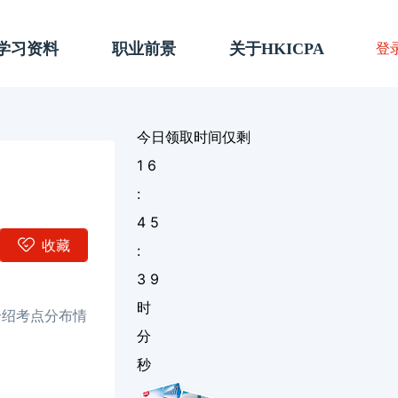
A学习资料
职业前景
关于HKICPA
登
今日领取时间仅剩
1
6
:
4
5
收藏
:
3
8
时
介绍考点分布情
分
秒