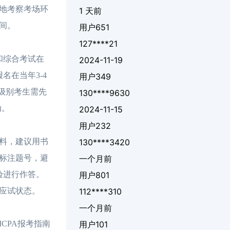
地考察考场环
1 天前
时间。
用户651
127****21
和综合考试在
2024-11-19
名在当年3-4
用户349
级别考生需先
130****9630
动。
2024-11-15
用户232
料，建议用书
130****3420
标注题号，避
一个月前
验进行作答。
用户801
应试状态。
112****310
一个月前
CPA报考指南
用户101