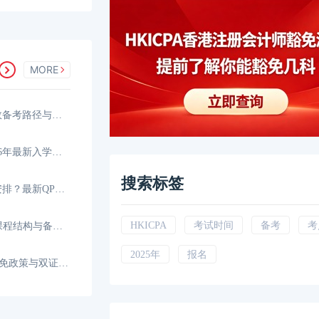
MORE
香港CPA可以一年考完吗？高效备考路径与时间规划
香港CPA报考条件是什么？2026年最新入学要求与资格
搜索标签
香港CPA考试科目和时间如何安排？最新QP考试日程
HKICPA
考试时间
备考
考
HKICPA考哪些科目？全新QP课程结构与备考科目
2025年
报名
HKICPA和CICPA互免几门？互免政策与双证攻略