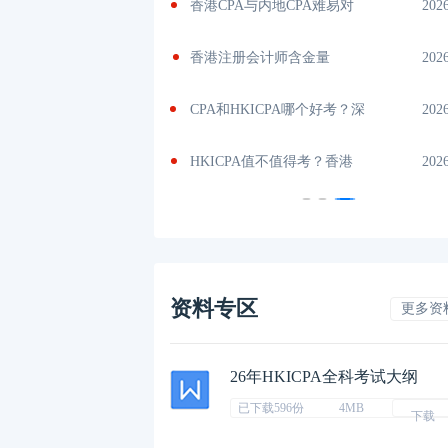
吗？了解
2026-04-28
香港CPA与内地CPA难易对
202
内
2026-04-24
香港注册会计师含金量
202
量
2026-04-24
CPA和HKICPA哪个好考？深
202
机
2026-04-24
HKICPA值不值得考？香港
202
资料专区
更多资
26年HKICPA全科考试大纲
已下载596份
4MB
下载