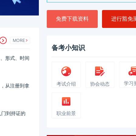
免费下载资料
进行豁免
MORE
备考小知识
科目、形式、时间
学习
考试介绍
协会动态
费用，从注册到拿
入门到持证的
职业前景