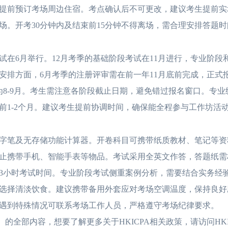
提前预订考场周边住宿。考点确认后不可更改，建议考生提前实
入场。开考30分钟内及结束前15分钟不得离场，需合理安排答题
在6月举行。12月考季的基础阶段考试在11月进行，专业阶段
安排方面，6月考季的注册评审需在前一年11月底前完成，正式报
为8-9月。考生需注意各阶段截止日期，避免错过报名窗口。专业
前1-2个月。建议考生提前协调时间，确保能全程参与工作坊活
笔及无存储功能计算器。开卷科目可携带纸质教材、笔记等资
止携带手机、智能手表等物品。考试采用全英文作答，答题纸需
3小时考试时间。专业阶段考试侧重案例分析，需要结合实务经
选择清淡饮食。建议携带备用外套应对考场空调温度，保持良好
到特殊情况可联系考场工作人员，严格遵守考场纪律要求。
全部内容，想要了解更多关于HKICPA相关政策，请访问HKI