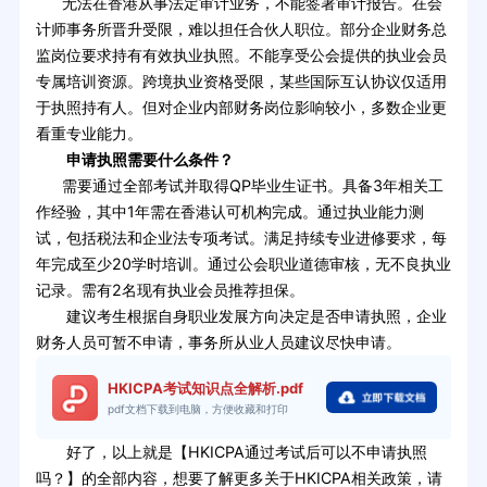
无法在香港从事法定审计业务，不能签署审计报告。在会
计师事务所晋升受限，难以担任合伙人职位。部分企业财务总
监岗位要求持有有效执业执照。不能享受公会提供的执业会员
专属培训资源。跨境执业资格受限，某些国际互认协议仅适用
于执照持有人。但对企业内部财务岗位影响较小，多数企业更
看重专业能力。
申请执照需要什么条件？
需要通过全部考试并取得QP毕业生证书。具备3年相关工
作经验，其中1年需在香港认可机构完成。通过执业能力测
试，包括税法和企业法专项考试。满足持续专业进修要求，每
年完成至少20学时培训。通过公会职业道德审核，无不良执业
记录。需有2名现有执业会员推荐担保。
建议考生根据自身职业发展方向决定是否申请执照，企业
财务人员可暂不申请，事务所从业人员建议尽快申请。
HKICPA考试知识点全解析.pdf
pdf文档下载到电脑，方便收藏和打印
好了，以上就是【HKICPA通过考试后可以不申请执照
吗？】的全部内容，想要了解更多关于HKICPA相关政策，请