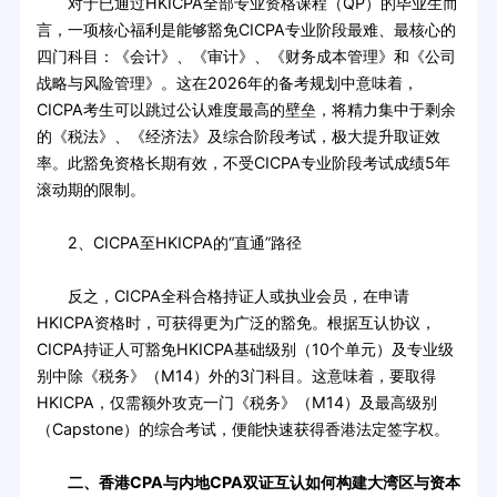
对于已通过HKICPA全部专业资格课程（QP）的毕业生而
言，一项核心福利是能够豁免CICPA专业阶段最难、最核心的
四门科目：《会计》、《审计》、《财务成本管理》和《公司
战略与风险管理》。这在2026年的备考规划中意味着，
CICPA考生可以跳过公认难度最高的壁垒，将精力集中于剩余
的《税法》、《经济法》及综合阶段考试，极大提升取证效
率。此豁免资格长期有效，不受CICPA专业阶段考试成绩5年
滚动期的限制。
2、CICPA至HKICPA的“直通”路径
反之，CICPA全科合格持证人或执业会员，在申请
HKICPA资格时，可获得更为广泛的豁免。根据互认协议，
CICPA持证人可豁免HKICPA基础级别（10个单元）及专业级
别中除《税务》（M14）外的3门科目。这意味着，要取得
HKICPA，仅需额外攻克一门《税务》（M14）及最高级别
（Capstone）的综合考试，便能快速获得香港法定签字权。
二、香港CPA与内地CPA双证互认如何构建大湾区与资本