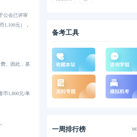
业于公会已评审
,100元），
备考工具
考费。因此，基
,800元/单
试。
一周排行榜
M