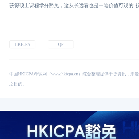
获得硕士课程学分豁免，这从长远看也是一笔价值可观的“投
HKICPA
QP
中国HKICPA考试网（www.hkicpa.cn）综合整理提供干货
之目的。