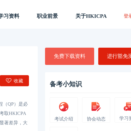
A学习资料
职业前景
关于HKICPA
登
免费下载资料
进行豁免
收藏
备考小知识
程（QP）是必
HKICPA
学习
考试介绍
协会动态
显著差异，大