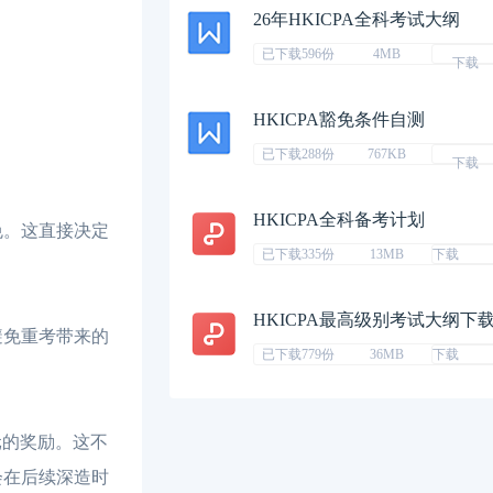
26年HKICPA全科考试大纲
已下载596份
4MB
下载
HKICPA豁免条件自测
已下载288份
767KB
下载
HKICPA全科备考计划
免。这直接决定
已下载335份
13MB
下载
HKICPA最高级别考试大纲下
避免重考带来的
已下载779份
36MB
下载
元的奖励。这不
会在后续深造时