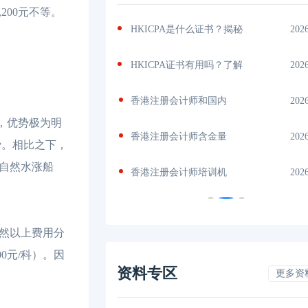
00元不等。
书？揭秘
2026-04-29
香港CPA难度，结构化课
202
吗？了解
2026-04-28
香港CPA与内地CPA难易对
202
内
2026-04-24
香港注册会计师含金量
202
，优势极为明
量
2026-04-24
CPA和HKICPA哪个好考？深
202
费。相比之下，
自然水涨船
机
2026-04-24
HKICPA值不值得考？香港
202
然以上费用分
0元/科）。因
资料专区
更多资