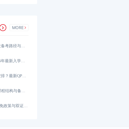
MORE
香港CPA可以一年考完吗？高效备考路径与时间规划
香港CPA报考条件是什么？2026年最新入学要求与资格
香港CPA考试科目和时间如何安排？最新QP考试日程
HKICPA考哪些科目？全新QP课程结构与备考科目
HKICPA和CICPA互免几门？互免政策与双证攻略