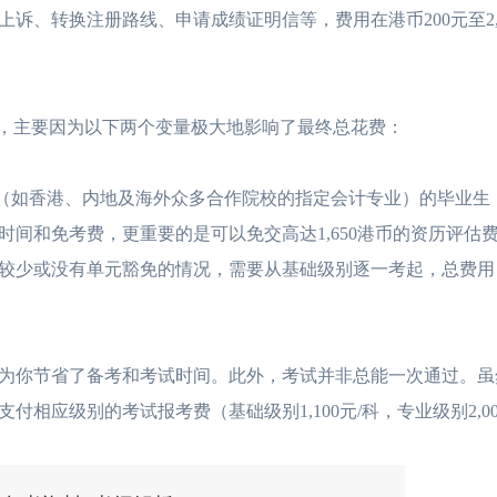
转换注册路线、申请成绩证明信等，费用在港币200元至2,2
HKICPA证书含金量如何？
2026-05-06
HKICPA是什么证
HKICPA多久可以考下来？
2026-05-03
HKICPA证书有用
，主要因为以下两个变量极大地影响了最终总花费：
HKICPA认证内地大学有哪
2026-05-03
香港注册会计师和国
（如香港、内地及海外众多合作院校的指定会计专业）的毕业生
香港注册会计师与国内
2026-04-30
香港注册会计师含金
时间和免考费，更重要的是可以免交高达1,650港币的资历评估
较少或没有单元豁免的情况，需要从基础级别逐一考起，总费用
香港CPA好考吗？从考试
2026-04-30
香港注册会计师培训
你节省了备考和考试时间。此外，考试并非总能一次通过。虽
应级别的考试报考费（基础级别1,100元/科，专业级别2,00