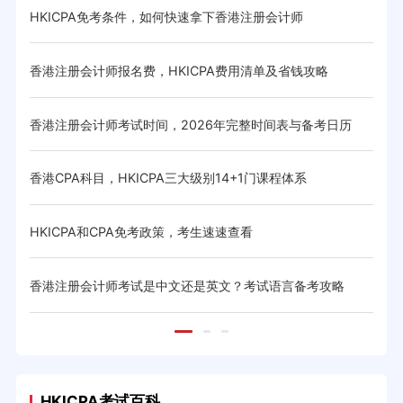
HKICPA免考条件，如何快速拿下香港注册会计师
HK
香港注册会计师报名费，HKICPA费用清单及省钱攻略
HK
略
香港注册会计师考试时间，2026年完整时间表与备考日历
香港
香港CPA科目，HKICPA三大级别14+1门课程体系
香港
HKICPA和CPA免考政策，考生速速查看
HK
与省
香港注册会计师考试是中文还是英文？考试语言备考攻略
CIC
HKICPA考试百科