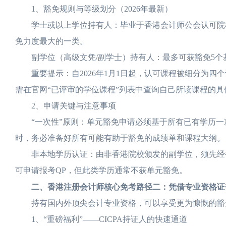
1、豁免规则与等级划分（2026年最新）
学士或以上学位持有人：毕业于香港会计师公会认可院校及
免力度最大的一类。
副学位（高级文凭/副学士）持有人：最多可获豁免5个基
重要提示：自2026年1月1日起，认可课程被细分为四个
需在官网“已评审的学位课程”列表中查询自己所读课程的具
2、申请关键与注意事项
“一次性”原则：单元豁免申请必须基于所有已有学历一
时，务必准备好所有可能有助于豁免的成绩单和课程大纲。
非本地学历认证：由非香港院校颁发的副学位，须先经香港
可申请报考QP，但此类学历通常不获单元豁免。
二、香港注册会计师核心免考路径二：凭借专业资格证
持有国内外顶尖会计专业资格，可以享受更为慷慨的豁
1、“重磅福利”——CICPA持证人的快速通道