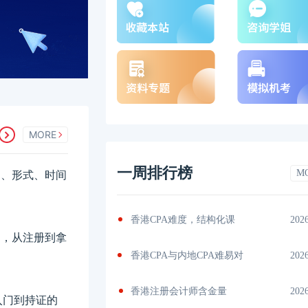
MORE
一周排行榜
M
科目、形式、时间
书？揭秘
2026-04-29
香港CPA难度，结构化课
202
费用，从注册到拿
吗？了解
2026-04-28
香港CPA与内地CPA难易对
202
内
2026-04-24
香港注册会计师含金量
202
入门到持证的