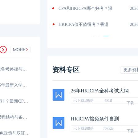
量
2026-04-24
CPA和HKICPA哪个好考？深
202
机
2026-04-24
HKICPA值不值得考？香港
202
MORE
资料专区
香港CPA可以一年考完吗？高效备考路径与时间规划
更多资
香港CPA报考条件是什么？2026年最新入学要求与资格
26年HKICPA全科考试大纲
已下载596份
4MB
香港CPA考试科目和时间如何安排？最新QP考试日程
下载
HKICPA考哪些科目？全新QP课程结构与备考科目
HKICPA豁免条件自测
已下载288份
767KB
下载
HKICPA和CICPA互免几门？互免政策与双证攻略