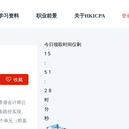
A学习资料
职业前景
关于HKICPA
登
今日领取时间仅剩
1
5
:
5
1
收藏
:
2
7
时
香港会计师公
分
条路径实现。
秒
3个单元（即基