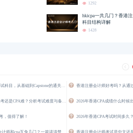
1292
hkicpa一共几门？香
科目结构详解
1428
HKICPA考试科目，从基础到Capstone的通关路径
HKICPA难考还是CPA难？分析考试难度与备考策略
免考，值得了解！
会计师和cpa互免几门？一篇讲清楚