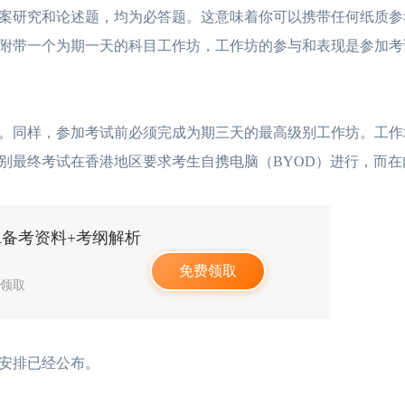
研究和论述题，均为必答题。这意味着你可以携带任何纸质参
附带一个为期一天的科目工作坊，工作坊的参与和表现是参加考
香港cpa大陆认可吗？
2026-07-12
hkicpa和cicpa互免
同样，参加考试前必须完成为期三天的最高级别工作坊。工作
HKICPA值不值得考？从薪
2026-07-10
HKICPA考试难度
级别最终考试在香港地区要求考生自携电脑（BYOD）进行，而
香港cpa和acca互认吗？看
2026-07-09
HKICPA值不值得
PA备考资料+考纲解析
香港注册会计师和国内
2026-07-08
香港CPA的含金量、
免费领取
人领取
香港注册会计师好考吗
2026-07-08
香港注册会计师与注
安排已经公布。