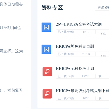
。具体日期需参
资料专区
更多资
26年HKICPA全科考试大纲
月至5月间也
已下载596份
4MB
下载
HKICPA豁免科目自测
可选择。这为
已下载288份
767KB
下载
HKICPA全科备考计划
已下载335份
13MB
下载
）、考前复习
HKICPA最高级别考试大纲下
已下载779份
36MB
下载