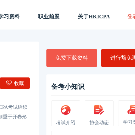
A学习资料
职业前景
关于HKICPA
登
免费下载资料
进行豁免
收藏
备考小知识
CPA考试继续
侧重于开卷形
学习
考试介绍
协会动态