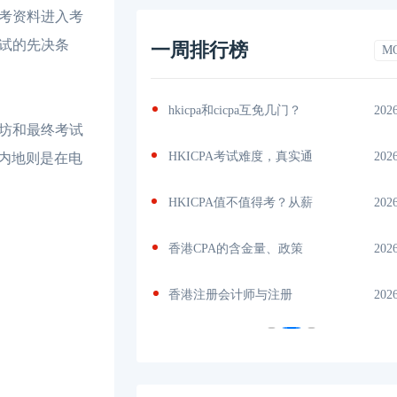
考资料进入考
试的先决条
一周排行榜
M
几门？
2026-07-06
香港注册会计师含金量
202
坊和最终考试
，真实通
2026-07-05
HKICPA是什么证书？全面
202
在内地则是在电
考？从薪
2026-07-04
香港CPA大陆认可吗？从
202
政策
2026-07-02
HKICPA难考还是CPA难？看
202
册
2026-07-01
香港注册会计师难度大
202