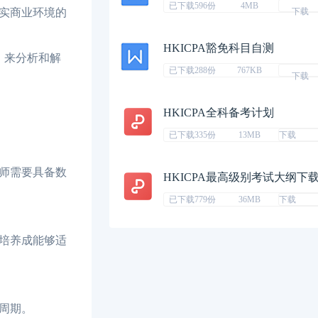
已下载596份
4MB
实商业环境的
下载
HKICPA豁免科目自测
，来分析和解
已下载288份
767KB
下载
HKICPA全科备考计划
已下载335份
13MB
下载
师需要具备数
HKICPA最高级别考试大纲下
已下载779份
36MB
下载
培养成能够适
周期。