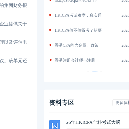
几门？
2026-07-06
香港注册会计师含金量
202
的集团财务报
，真实通
2026-07-05
HKICPA是什么证书？全面
202
企业提供关于
考？从薪
2026-07-04
香港CPA大陆认可吗？从
202
理以及评估电
政策
2026-07-02
HKICPA难考还是CPA难？看
202
议。该单元还
册
2026-07-01
香港注册会计师难度大
202
资料专区
更多资
26年HKICPA全科考试大纲