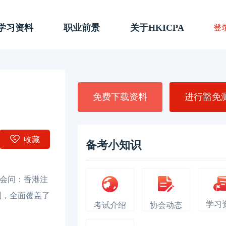
A学习资料
职业前景
关于HKICPA
登
免费下载资料
进行豁免
收藏
备考小知识
都会问：香港注
别，全面覆盖了
学习
考试介绍
协会动态