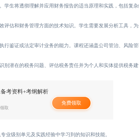
香港cpa大陆认可吗？
2026-07-12
hkicpa和cicpa互免
。学生将透彻理解并应用财务报告的适当原理和实践，包括复杂
HKICPA值不值得考？从薪
2026-07-10
HKICPA考试难度
效评估和财务管理方面的技术知识。学生需要发展分析工具，为
香港cpa和acca互认吗？看
2026-07-09
HKICPA值不值得
执行鉴证或法定审计业务的能力。课程还涵盖公司管治、风险管
香港注册会计师和国内
2026-07-08
香港CPA的含金量、
识别潜在的税务问题、评估税务责任并为个人和实体提供税务建
香港注册会计师好考吗
2026-07-08
香港注册会计师与注
PA备考资料+考纲解析
免费领取
人领取
专业级别单元及实践经验中学习到的知识和技能。