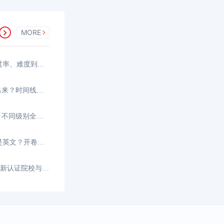
MORE
香港注册会计师好考吗？从通过率、难度到备考策略
2026年香港CPA成绩什么时候出来？时间线与查分指南
2026年香港CPA考试时间多久？不同级别全解析与时长利用
香港注册会计师考试是中文还是英文？开卷考试的语言策略与实战指南
HKICPA认可的大学有哪些？最新认证院校与免试政策