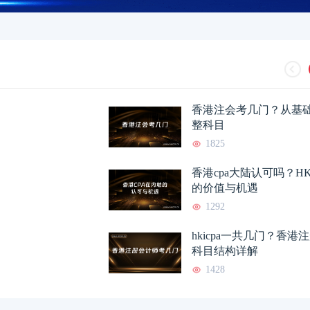
香港注会考几门？从基
整科目
1825
香港cpa大陆认可吗？HK
的价值与机遇
1292
hkicpa一共几门？香
科目结构详解
1428