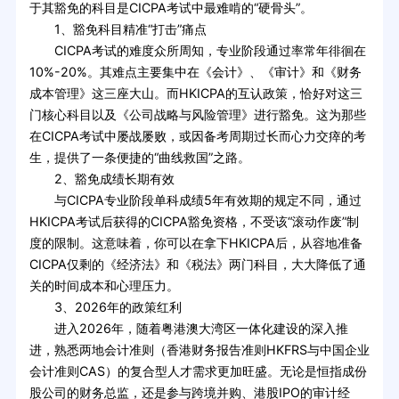
于其豁免的科目是CICPA考试中最难啃的“硬骨头”。
1、豁免科目精准“打击”痛点
CICPA考试的难度众所周知，专业阶段通过率常年徘徊在
10%-20%。其难点主要集中在《会计》、《审计》和《财务
成本管理》这三座大山。而HKICPA的互认政策，恰好对这三
门核心科目以及《公司战略与风险管理》进行豁免。这为那些
在CICPA考试中屡战屡败，或因备考周期过长而心力交瘁的考
生，提供了一条便捷的“曲线救国”之路。
2、豁免成绩长期有效
与CICPA专业阶段单科成绩5年有效期的规定不同，通过
HKICPA考试后获得的CICPA豁免资格，不受该“滚动作废”制
度的限制。这意味着，你可以在拿下HKICPA后，从容地准备
CICPA仅剩的《经济法》和《税法》两门科目，大大降低了通
关的时间成本和心理压力。
3、2026年的政策红利
进入2026年，随着粤港澳大湾区一体化建设的深入推
进，熟悉两地会计准则（香港财务报告准则HKFRS与中国企业
会计准则CAS）的复合型人才需求更加旺盛。无论是恒指成份
股公司的财务总监，还是参与跨境并购、港股IPO的审计经