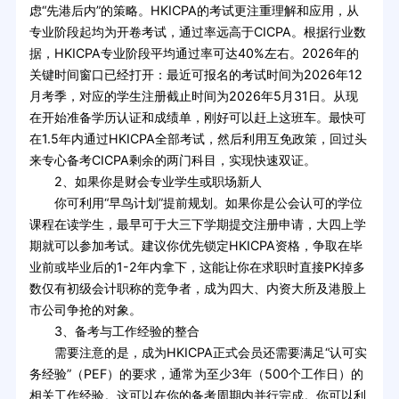
虑“先港后内”的策略。HKICPA的考试更注重理解和应用，从
专业阶段起均为开卷考试，通过率远高于CICPA。根据行业数
据，HKICPA专业阶段平均通过率可达40%左右。2026年的
关键时间窗口已经打开：最近可报名的考试时间为2026年12
月考季，对应的学生注册截止时间为2026年5月31日。从现
在开始准备学历认证和成绩单，刚好可以赶上这班车。最快可
在1.5年内通过HKICPA全部考试，然后利用互免政策，回过头
来专心备考CICPA剩余的两门科目，实现快速双证。
2、如果你是财会专业学生或职场新人
你可利用“早鸟计划”提前规划。如果你是公会认可的学位
课程在读学生，最早可于大三下学期提交注册申请，大四上学
期就可以参加考试。建议你优先锁定HKICPA资格，争取在毕
业前或毕业后的1-2年内拿下，这能让你在求职时直接PK掉多
数仅有初级会计职称的竞争者，成为四大、内资大所及港股上
市公司争抢的对象。
3、备考与工作经验的整合
需要注意的是，成为HKICPA正式会员还需要满足“认可实
务经验”（PEF）的要求，通常为至少3年（500个工作日）的
相关工作经验。这可以在你的备考周期内并行完成。你可以利