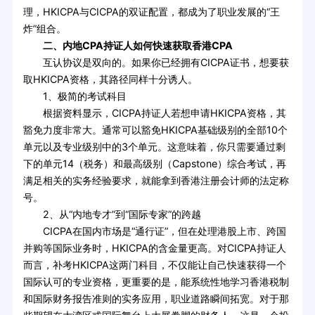
理，HKICPA与CICPA的双证配置，都成为了职业发展的“王
炸”组合。
二、内地CPA持证人如何快速获取香港CPA
互认协议是双向的。如果你已经拥有CICPA证书，想要获
取HKICPA资格，其路径同样十分诱人。
1、极简的考试科目
根据资料显示，CICPA持证人若想申请HKICPA资格，其
豁免力度非常大。通常可以豁免HKICPA基础级别的全部10个
单元以及专业级别中的3个单元。这意味着，你只需要通过剩
下的单元14（税务）和最高级别（Capstone）综合考试，再
满足相关的实务经验要求，就能拿到香港注册会计师的法定称
号。
2、从“内地专才”到“国际专家”的跨越
CICPA在国内市场是“通行证”，但在处理港股上市、跨国
并购等国际业务时，HKICPA的含金量更高。对CICPA持证人
而言，补考HKICPA这两门科目，不仅能让自己快速获得一个
国际认可的专业资格，更重要的是，能系统性地学习香港税制
和国际财务报告准则的实务应用，职业道路瞬间拓宽。对于那