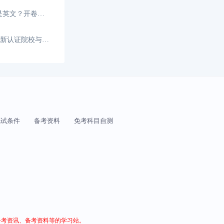
香港注册会计师考试是中文还是英文？开卷考试的语言策略与实战指南
HKICPA认可的大学有哪些？最新认证院校与免试政策
免试条件
备考资料
免考科目自测
供备考资讯、备考资料等的学习站。