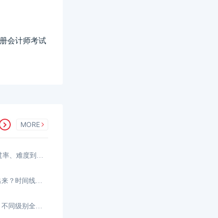
港注册会计师考试
MORE
香港注册会计师好考吗？从通过率、难度到备考策略
2026年香港CPA成绩什么时候出来？时间线与查分指南
2026年香港CPA考试时间多久？不同级别全解析与时长利用