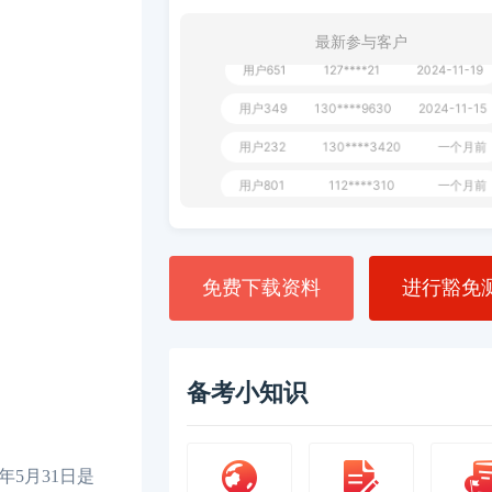
**AoZ
130****8017
1 天前
最新参与客户
用户651
127****21
2024-11-19
用户349
130****9630
2024-11-15
用户232
130****3420
一个月前
用户801
112****310
一个月前
用户101
130****7983
2024-10-15
**dAB
130****2737
2024-10-10
免费下载资料
进行豁免
用户987
130****6344
2024-09-13
用户279
130****8868
2024-08-21
备考小知识
年5月31日是