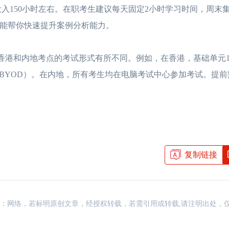
入150小时左右。在职考生建议每天固定2小时学习时间，周末
，它能帮你快速提升案例分析能力。
香港cpa大陆认可吗？
2026-07-12
hkicpa
。香港和内地考点的考试形式有所不同。例如，在香港，基础单元1
HKICPA值不值得考？从薪
2026-07-10
HKIC
BYOD）。在内地，所有考生均在电脑考试中心参加考试。提前
香港cpa和acca互认吗？看
2026-07-09
HKIC
香港注册会计师和国内
2026-07-08
香港CP
香港注册会计师好考吗
2026-07-08
香港注册
复制链接
资讯，来源：网络，若标明原创文章，经授权转载，若需引用或转载,请注明出处