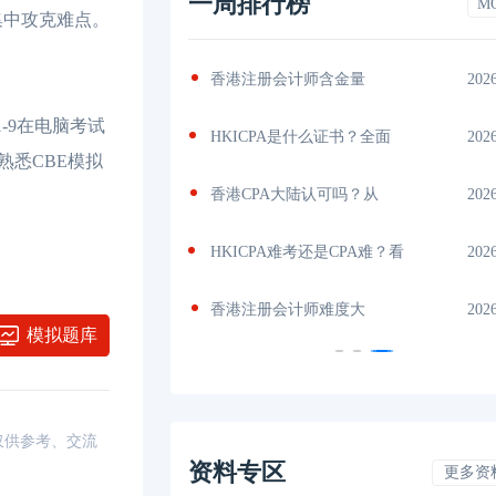
一周排行榜
M
集中攻克难点。
和cicpa互免几门？
2026-07-06
香港注册会计师含金量
-9在电脑考试
PA考试难度，真实通
2026-07-05
HKICPA是什么证书？全面
熟悉CBE模拟
PA值不值得考？从薪
2026-07-04
香港CPA大陆认可吗？从
A的含金量、政策
2026-07-02
HKICPA难考还是CPA难？看
会计师与注册
2026-07-01
香港注册会计师难度大
模拟题库
，仅供参考、交流
资料专区
更多资