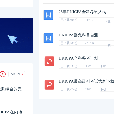
26年HKICPA全科考试大纲
已下载596份
4MB
下载
HKICPA豁免科目自测
已下载288份
767KB
下载
HKICPA全科备考计划
已下载335份
13MB
下载
MORE
HKICPA最高级别考试大纲下
础到综合的完
已下载779份
36MB
下载
ICPA在内地