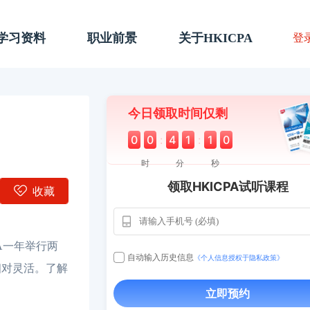
A学习资料
职业前景
关于HKICPA
登
今日领取时间仅剩
0
0
:
4
1
:
0
9
时
分
秒
领取HKICPA试听课程
收藏
A一年举行两
自动输入历史信息
《个人信息授权于隐私政策》
相对灵活。了解
立即预约
用户163
112****290
1天前