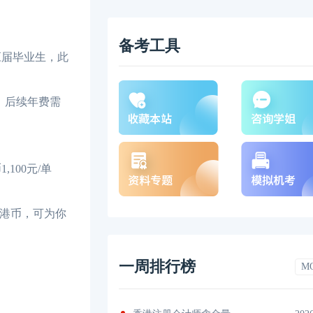
备考工具
应届毕业生，此
，后续年费需
00元/单
0港币，可为你
一周排行榜
M