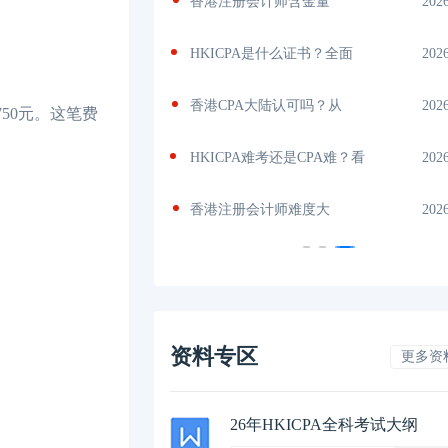
几门？
2026-07-06
香港注册会计师含金量
202
，真实通
2026-07-05
HKICPA是什么证书？全面
202
考？从薪
2026-07-04
香港CPA大陆认可吗？从
202
50元。这笔费
政策
2026-07-02
HKICPA难考还是CPA难？看
202
册
2026-07-01
香港注册会计师难度大
202
资料专区
更多资
26年HKICPA全科考试大纲