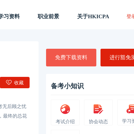
A学习资料
职业前景
关于HKICPA
登
免费下载资料
进行豁免
收藏
备考小知识
考无后顾之忧
，最终的总花
学习
考试介绍
协会动态