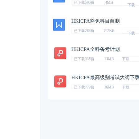
已下载596份
4MB
下载
HKICPA豁免科目自测
已下载288份
767KB
下载
HKICPA全科备考计划
已下载335份
13MB
下载
HKICPA最高级别考试大纲下
已下载779份
36MB
下载