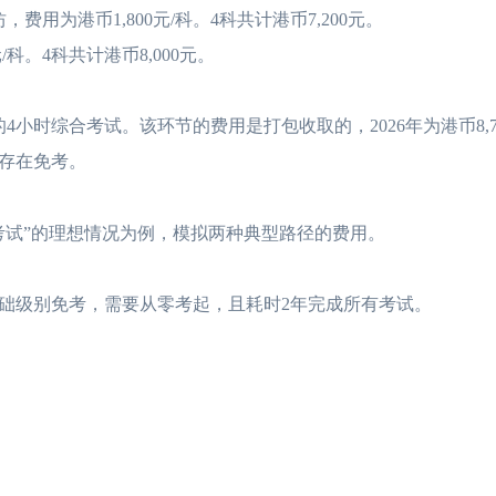
香港cpa大陆认可吗？
2026-07-12
hkicpa和cicpa互免
为港币1,800元/科。4科共计港币7,200元。
。4科共计港币8,000元。
HKICPA值不值得考？从薪
2026-07-10
HKICPA考试难度
香港cpa和acca互认吗？看
2026-07-09
HKICPA值不值得
时综合考试。该环节的费用是打包收取的，2026年为港币8,7
存在免考。
香港注册会计师和国内
2026-07-08
香港CPA的含金量、
试”的理想情况为例，模拟两种典型路径的费用。
香港注册会计师好考吗
2026-07-08
香港注册会计师与注
级别免考，需要从零考起，且耗时2年完成所有考试。