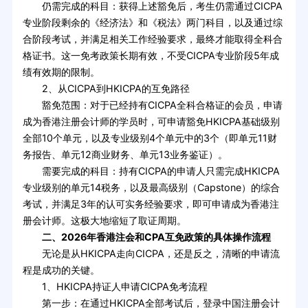
仍需完成的科目：获得上述豁免后，考生仍需通过CICPA
专业阶段剩余的《经济法》和《税法》两门科目，以及通过综
合阶段考试，并满足相关工作经验要求，最终才能取得全科合
格证书。这一免考政策长期有效，不受CICPA专业阶段5年成
绩有效期的限制。
2、从CICPA到HKICPA的互免路径
豁免范围：对于已经持有CICPA全科合格证的会员，申请
成为香港注册会计师的学员时，可申请豁免HKICPA基础级别
全部10个单元，以及专业级别4个单元中的3个（即单元11财
务报告、单元12商业财务、单元13业务鉴证）。
需要完成的科目：持有CICPA的申请人只需完成HKICPA
专业级别的单元14税务，以及最高级别（Capstone）的综合
考试，并满足3年的认可实务经验要求，即可申请成为香港注
册会计师。这极大地缩短了取证周期。
二、2026年香港注会和CPA互免政策的具体操作流程
无论是从HKICPA走向CICPA，还是反之，清晰的申请流
程是成功的关键。
1、HKICPA持证人申请CICPA免考流程
第一步：在通过HKICPA全部考试后，登录中国注册会计