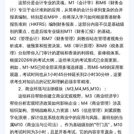
这部分是会计专业的灵魂。M1《会计学》和M6《财务会
计》专注于会计准则的应用，从简单的会计分录到复杂的合并
报表编制。特别是在M6中，你将深入学习如何根据香港财务
报告准则（HKFRS）编制财务报表，这部分内容不仅是基础级
别的重点，也是后续专业级别M11《财务汇报》的基础。
M2《管理会计》和M7《财务管理》则教你站在管理者视角分
析成本、做预算和投资决策。M8《审计原理》和M9《税务原
理》分别带你入门审计的逻辑和香港的利得税、薪俸税体系。
根据2026年的考试大纲，这些单元的考试形式已全面更新。
例如，M1-M5已经全部采用多项选择题，而M6-M9则采用客
观题，考试时间也从1小时45分钟延长到2小时30分钟，这要
求考生对知识点的记忆和理解必须非常精准。
2、商业环境与法律模块（M3,M4,M5,M10）：
这组科目帮助你建立商业宏观视野。M3《商业经济学》
帮你分析宏观经济政策如何影响企业；M4《商业管理》涉及
组织架构、营销战略和人力资源；M5《信息管理》则紧跟数
字化浪潮，探讨信息系统在商业中的应用与风险。最特别的当
属M10《商业法与公司法》。作为基础级别的“守门员”，M10
的考试时间为3小时，且是开卷考试。它的内容非常庞杂，包