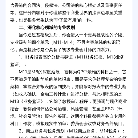
含香港的合同法、侵权法、公司法的核心框架以及董事责任
等。这部分内容对于你理解整个商业世界的法律边界至关重
要，也是很多考生认为“学了最有用”的一科。
二、深化核心领域的专业级别
当你通过基础级别后，你会进入一个更具挑战性的阶段。
专业级别的四个单元（M11-M14）不再考察单纯的知识记
忆，而是检验你是否具备了初级专业会计师的判断力。
1、财务报表高阶分析与鉴证（M11财务汇报、M13业务
鉴证）：
M11是M6的深度延展，被称为QP中最难的科目之一。它
不再满足于编制简单的单体报表，而是要求你处理复杂的集团
架构，掌握合并报表的编制技巧，并能够对报表中的专业判断
（如收入确认、金融工具计量）进行分析。与此相呼应的是
M13《业务鉴证》，它除了教授审计程序，更强调与现代商业
结合，教你如何评估公司治理、风险管理，甚至是ESG（环
境、社会及管治）报告的鉴证。这两个科目都拥有各自专用的
科目工作坊，模拟现实中的审计委员会会议或财务合并项目。
2、商业财务与税务策划（M12商业财务、M14税务）：