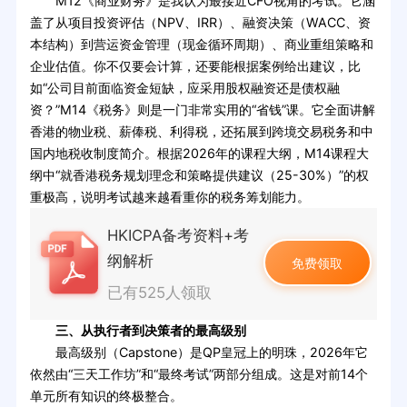
M12《商业财务》是我认为最接近CFO视角的考试。它涵
盖了从项目投资评估（NPV、IRR）、融资决策（WACC、资
本结构）到营运资金管理（现金循环周期）、商业重组策略和
企业估值。你不仅要会计算，还要能根据案例给出建议，比
如“公司目前面临资金短缺，应采用股权融资还是债权融
资？”M14《税务》则是一门非常实用的“省钱”课。它全面讲解
香港的物业税、薪俸税、利得税，还拓展到跨境交易税务和中
国内地税收制度简介。根据2026年的课程大纲，M14课程大
纲中“就香港税务规划理念和策略提供建议（25-30%）”的权
重极高，说明考试越来越看重你的税务筹划能力。
HKICPA备考资料+考
纲解析
免费领取
已有525人领取
三、从执行者到决策者的最高级别
最高级别（Capstone）是QP皇冠上的明珠，2026年它
依然由“三天工作坊”和“最终考试”两部分组成。这是对前14个
单元所有知识的终极整合。