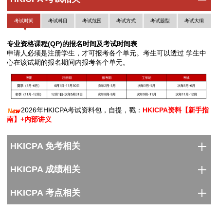
HKICPA考试报名条件不是很高，报名注册HKICPA学员，具备以下
考试时间
考试科目
考试范围
考试方式
考试题型
考试大纲
条件之一即可：
专业资格课程(QP)的报名时间及考试时间表
2026年HKICPA考试资料包，自提，戳：
HKICPA资料【新手指
申请人必须是注册学生，才可报考各个单元。考生可以透过 学生中
南】+内部讲义
心在该试期的报名期间内报考各个单元。
◆
a、年满16岁;
◆
b、具有良好的品格;
◆
c、持有公会认可的院校所颁授的学历，并至少达到香港资历架构
第4级或以上的副学位（即高级文凭/副学士学位）（或同等学历）
2026年HKICPA考试资料包，自提，戳：
HKICPA资料【新手指
南】+内部讲义
公会可以根据申请人已完成的学历，豁免基础级别课程的单元。申
请人最多可获豁免的单元取决于学历程度，详情可参阅
（https://www.hkicpa.org.hk/zh-CN/Become-a-Hong-Kong-
HKICPA 免考相关
CPA/Qualification-Programme/Pre-entry-education/Module-
exemption-at-Associate-Level）。学位持有人最多可获豁免10个基
础单元（单元1-10），而副学位持有人最多可获豁免5个基础单元
HKICPA 成绩相关
基础单元豁免
副学位课程
学位课程
转换课程
申请流程
（单元1-5）。申请人修读公会已评审的课程后也可以获得单元豁
免。有关基础级别课程的单元教学大纲，可参阅
自2022年1月1日起，即2022年12月期次考试开始，申请人可根据
HKICPA 考点相关
成绩单
成绩查询
成绩有效期
（https://www.hkicpa.org.hk/zh-CN/Become-a-Hong-Kong-
公会承认学历和学术课程的类别（不限学历的获取时间），申请豁
CPA/Qualification-Programme/Professional-accountancy-
免部分或全部基础级别单元。持公会已评审或其他获公会认可的学
education/Associate-Level）。如有任何疑问，请联络资历评审组
HKICPA香港注册会计师成绩单
考试地点
会员申请
执业证书申请
士或以上学位、香港副学士学位以及经公会评审的转换课程均符合