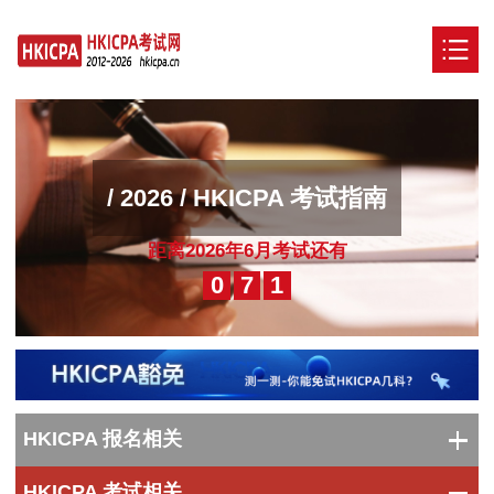
首页
考试指南
/ 2026 / HKICPA 考试指南
新闻资讯
关于HKICPA
距离2026年6月考试还有
0
7
1
资料下载
HKICPA 报名相关
HKICPA 考试相关
报考条件
注册流程
报名费用
报名入口
免试条件
报名时间
免试评估