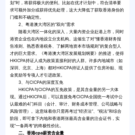
划”时，将获得极大的便利。比如在优才计划中，符合清单要
求可额外加分或获得优先处理，这大大降低了获取香港身份的
门槛和不确定性。
2、粤港澳大湾区的“双向”需求
随着大湾区一体化的深入，大量内资企业赴港上市，同时
港资企业也在内地设立分支机构。这催生了对“懂香港财务报
告准则、熟悉香港税务、了解两地资本市场规则”的复合型人
才的巨大需求。《粤港澳大湾区发展规划纲要》的推进，使得
HKICPA持证人成为政策直接利好的人群。许多内地城市（如
深圳、北京、上海）都对HKICPA持证人提供了住房补贴、现
金奖励等专项人才引进政策。
3、与CICPA的深度互免
HKICPA与CICPA的互免政策，是其含金量的另一大体
现。通过HKICPA后，可以直接免考CICPA全国统一考试中公
认最难的4门科目（会计、审计、财务成本管理、公司战略与
风险管理）。这意味着你只需再考过“经济法”、“税法”和综合
阶段，即可拿下内地和香港两张最高含金量的注会证书，实
现“一备两考”的终极性价比。
二、香港cpa薪资含金量