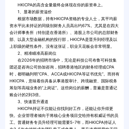
HKICPA的高含金量最终会体现在你的薪资单上。
1、显著的薪资溢价
根据市场数据，持有HKICPA资格的专业人士，其平均薪
资水平比未持证的同级别财务人员高出约67%。尤其是在四大
会计师事务所（特别是在香港所）、港股上市公司的总部财务
部、以及大型金融机构的投行部，HKICPA是晋升到经理及以
上职级的硬性条件。没有这张证，职业天花板会非常明显。
2、精准瞄准高薪岗位
在2026年的招聘市场中，无论是科技公司布鲁可科技集
团还是咨询公司协加咨询，招聘香港地区的财务经理或CPA
时，都明确列明“CPA、ACCA或HKICPA等证书优先”。而持有
HKICPA，意味着你具备从事港股审计、跨境融资、国际税务
筹划等高端业务的“上岗证”。这些岗位的薪酬，普遍是普通记
账会计的2到3倍。
3、快速晋升通道
HKICPA持证不仅能让你找到好工作，还能让你升得更
快。企业管理者倾向于将核心业务项目交给持有权威证书的员
工。普通财务专员升经理可能需要5-7年，而HKICPA持证人