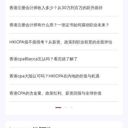
香港注册会计师收入多少？从30万到百万的跃升路径
HK
香港注册会计师有什么用？一张证书如何撬动职业未来？
香港
优势
HKICPA值不值得考？从薪资、政策到职业前景的全面评估
HK
香港cpa和acca互认吗？看完就了解了
HK
香港cpa大陆认可吗？HKICPA在内地的价值与机遇
HK
香港CPA的含金量、政策红利、薪资回报与全球价值
香港