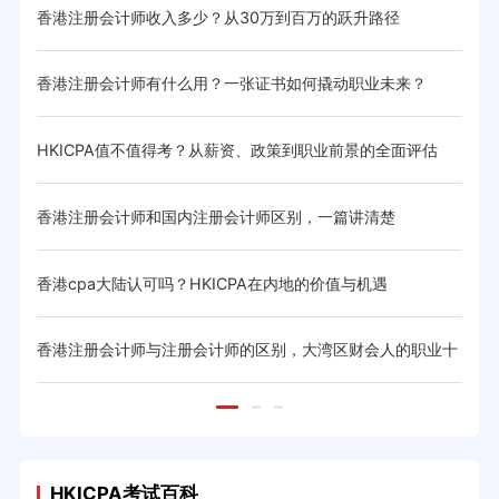
优势
香港注册会计师收入多少？从30万到百万的跃升路径
HK
香港注册会计师有什么用？一张证书如何撬动职业未来？
HK
HKICPA值不值得考？从薪资、政策到职业前景的全面评估
HK
利与
香港注册会计师和国内注册会计师区别，一篇讲清楚
香港
香港cpa大陆认可吗？HKICPA在内地的价值与机遇
香港
差异
香港注册会计师与注册会计师的区别，大湾区财会人的职业十
香港
字路口
HKICPA考试百科