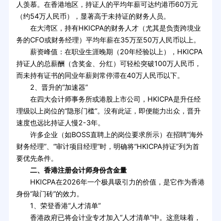
人羡慕。在香港地区，持证人的平均年薪可达约港币60万元
（约54万人民币），显著高于未持证的财务人员。
在大湾区，持有HKICPA的财务人才（尤其是负责跨境业
务的CFO或财务经理）平均年薪在35万至50万人民币以上。
薪资峰值：在职业生涯晚期（20年经验以上），HKICPA
持证人的总薪酬（含奖金、分红）可轻松突破100万人民币，
而未持有证书的同业年薪则常停滞在40万人民币以下。
2、晋升的“加速器”
在四大会计师事务所或港股上市公司，HKICPA是升任经
理级以上岗位的“隐形门槛”。没有此证，即便能力出众，晋升
速度也远比持证人慢2-3年。
许多企业（如BOSS直聘上的岗位要求所示）在招聘“海外
财务经理”、“审计项目经理”时，明确将“HKICPA持证”列为首
要优先条件。
二、香港注册会计师身份含金量
HKICPA在2026年一个极具吸引力的价值，是它作为香港
身份“敲门砖”的效力。
1、荣登香港“人才清单”
香港政府已将会计业专才加入“人才清单”中。这意味着，