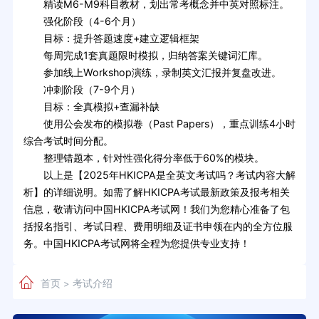
精读M6-M9科目教材，划出常考概念并中英对照标注。
强化阶段（4-6个月）
目标：提升答题速度+建立逻辑框架
每周完成1套真题限时模拟，归纳答案关键词汇库。
参加线上Workshop演练，录制英文汇报并复盘改进。
冲刺阶段（7-9个月）
目标：全真模拟+查漏补缺
使用公会发布的模拟卷（Past Papers），重点训练4小时
综合考试时间分配。
整理错题本，针对性强化得分率低于60%的模块。
以上是【2025年HKICPA是全英文考试吗？考试内容大解
析】的详细说明。如需了解HKICPA考试最新政策及报考相关
信息，敬请访问中国HKICPA考试网！我们为您精心准备了包
括报名指引、考试日程、费用明细及证书申领在内的全方位服
务。中国HKICPA考试网将全程为您提供专业支持！
首页
考试介绍
>