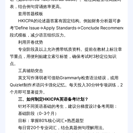
表，结合例句背诵效率更高。
套用答题模板
HKICPA的论述题答案有固定结构。例如财务分析题可参
考“Define Issue→Apply Standards→Conclude Recommendati
段式模板，减少语言组织压力。
利用开卷优势
专业阶段及以上允许携带纸质资料。提前在教材上标注章
节重点，用便利贴建立索引标签，确保考试时3秒定位知识
点。
工具辅助突击
英文写作薄弱者可借助Grammarly检查语法错误，或用
Quizlet制作术语闪卡强化记忆。每天投入30分钟专项训练，2
个月即可显著提升。
三、如何制定HKICPA英语备考计划？
针对不同英语基础的考生，建议分梯度设计备考周期：
基础阶段（0-3个月）
目标：掌握80%核心词汇+熟悉题型
每日背20个专业词汇，结合真题例句理解用法。