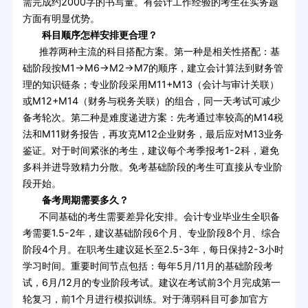
需完成约2000字的书写量。有会计工作经验的考生在实务题
方面有明显优势。
科目顺序怎样安排更合理？
推荐两种主流的科目搭配方案。第一种是相关性搭配：基
础阶段按M1→M6→M2→M7的顺序，建立会计算法到财务管
理的知识链条；专业阶段采用M11+M13（会计与审计关联）
或M12+M14（财务与税务关联）的组合，同一天考试可减少
备考轮次。第二种是难度递进方案：先考通过率较高的M14税
法和M11财务报告，再攻克M12企业财务，最后应对M13业务
鉴证。对于时间紧张的考生，建议每个考季报考1-2科，避免
多科并进导致精力分散。免考基础阶段的考生可直接从专业阶
段开始。
备考周期需要多久？
不同基础的考生需要差异化安排。会计专业毕业生全职备
考需要1.5-2年，建议基础阶段6个月、专业阶段8个月、综合
阶段4个月。在职考生建议延长至2.5-3年，每日保持2-3小时
学习时间。重要时间节点包括：每年5月/11月的基础阶段考
试，6月/12月的专业阶段考试。建议在考试前3个月完成第一
轮复习，前1个月进行模拟训练。对于薄弱科目可参加官方