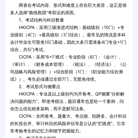
两者在考试内容、形式和难度上存在巨大差异，这正是很
多人选择“曲线救国”考双证的原因。
1、考试结构与科目数量
HKICPA：采用三级渐进式结构：基础级别（10门）+专
业级别（4门）+最高级别（1门综合）。最常见的情况是本科
会计毕业生可豁免10门基础，因此大多只需准备4门专业+1门
综合，共5门考试。
CICPA：采用“6+1”模式：专业阶段（6门：《会计》、
《审计》、《财务成本管理》、《税法》、《经济法》、《公
司战略与风险管理》）+综合阶段（1门：《职业能力综合测
试》）。考生必须通过全部7门，无豁免传统。
2、考试形式与侧重点
HKICPA：专业及以上级别均为开卷考。QP侧重“分析解
决问题的能力”。即使考税法，题目通常也是给一个案例，问
你怎么优化税务架构，而不是默写法条。
CICPA：全闭卷考。题量大、考点细、陷阱多。会计科目
的长投合并、审计科目的风险评估等是公认的“拦路虎”。它非
常考验考生的记忆力和细节把握能力。