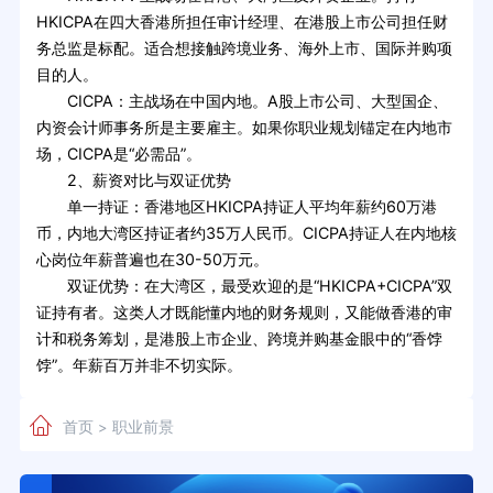
HKICPA在四大香港所担任审计经理、在港股上市公司担任财
务总监是标配。适合想接触跨境业务、海外上市、国际并购项
目的人。
CICPA：主战场在中国内地。A股上市公司、大型国企、
内资会计师事务所是主要雇主。如果你职业规划锚定在内地市
场，CICPA是“必需品”。
2、薪资对比与双证优势
单一持证：香港地区HKICPA持证人平均年薪约60万港
币，内地大湾区持证者约35万人民币。CICPA持证人在内地核
心岗位年薪普遍也在30-50万元。
双证优势：在大湾区，最受欢迎的是“HKICPA+CICPA”双
证持有者。这类人才既能懂内地的财务规则，又能做香港的审
计和税务筹划，是港股上市企业、跨境并购基金眼中的“香饽
饽”。年薪百万并非不切实际。
首页
职业前景
>