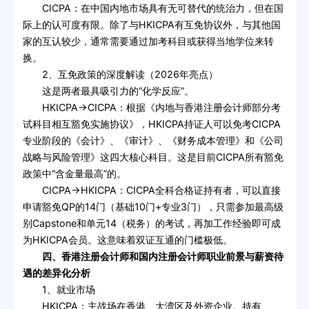
CICPA：在中国内地市场具有无可替代的统治力，但在国
际上的认可度有限。除了与HKICPA有互免协议外，与其他国
家的互认较少，通常需要通过加考科目或获得当地学位来转
换。
2、互免政策的深度解读（2026年亮点）
这是两者最具吸引力的“化学反应”。
HKICPA→CICPA：根据《内地与香港注册会计师部分考
试科目相互豁免实施协议》，HKICPA持证人可以免考CICPA
专业阶段的《会计》、《审计》、《财务成本管理》和《公司
战略与风险管理》这四大核心科目。这是目前CICPA所有豁免
政策中“含金量最高”的。
CICPA→HKICPA：CICPA全科合格证持有者，可以直接
申请豁免QP的14门（基础10门+专业3门），只需参加最高级
别Capstone和单元14（税务）的考试，再加工作经验即可成
为HKICPA会员。这意味着双证互通的门槛极低。
四、香港注册会计师和国内注册会计师职业前景与薪资待
遇的差异化分析
1、就业市场
HKICPA：主战场在香港、大湾区及外资企业。持有