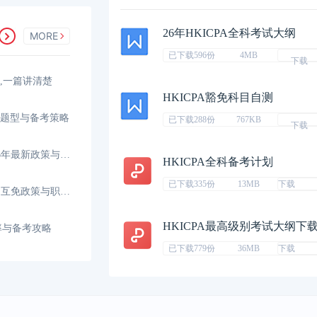
26年HKICPA全科考试大纲
MORE
已下载596份
4MB
下载
间,一篇讲清楚
HKICPA豁免科目自测
、题型与备考策略
已下载288份
767KB
下载
香港CPA和内地CPA免考，2026年最新政策与路径解析
HKICPA全科备考计划
已下载335份
13MB
下载
香港CPA和内地CPA能互转吗？互免政策与职业发展
HKICPA最高级别考试大纲下
率与备考攻略
已下载779份
36MB
下载