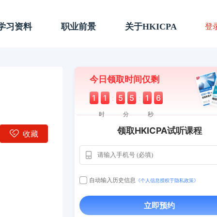
A学习资料
职业前景
关于HKICPA
登
今日领取时间仅剩
1
1
:
5
5
:
1
5
时
分
秒
领取HKICPA试听课程
收藏
自动输入历史信息
《个人信息授权于隐私政策》
立即预约
用户163
112****290
1天前