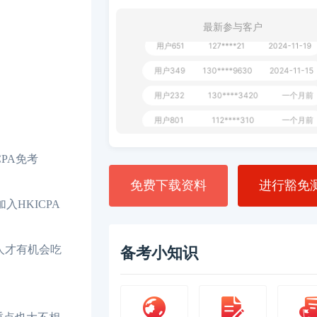
**AoZ
130****8017
1 天前
最新参与客户
用户651
127****21
2024-11-19
用户349
130****9630
2024-11-15
用户232
130****3420
一个月前
用户801
112****310
一个月前
用户101
130****7983
2024-10-15
PA免考
**dAB
130****2737
2024-10-10
免费下载资料
进行豁免
用户987
130****6344
2024-09-13
HKICPA
用户279
130****8868
2024-08-21
的人才有机会吃
备考小知识