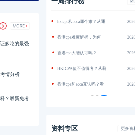
一周排行榜
M
A免考，
2026-07-18
hkicpa和acca哪个难？从通
202
MORE
A能互转
2026-07-17
香港cpa难度解析，为何
202
，一证多吃的最强
度、
2026-07-17
香港cpa大陆认可吗？
202
考
2026-07-15
HKICPA值不值得考？从薪
202
新考情分析
么
2026-07-15
香港cpa和acca互认吗？看
202
哪几科？最新免考
资料专区
更多资