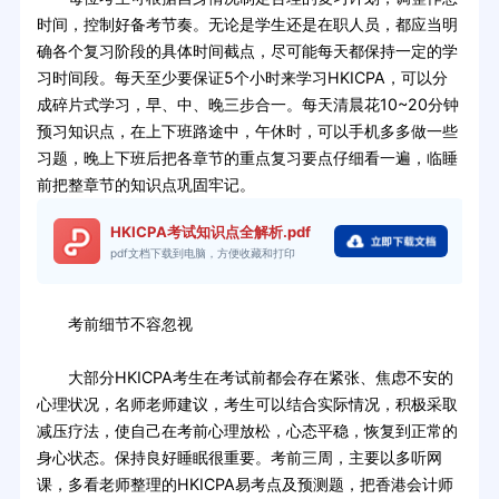
时间，控制好备考节奏。无论是学生还是在职人员，都应当明
确各个复习阶段的具体时间截点，尽可能每天都保持一定的学
习时间段。每天至少要保证5个小时来学习HKICPA，可以分
成碎片式学习，早、中、晚三步合一。每天清晨花10~20分钟
预习知识点，在上下班路途中，午休时，可以手机多多做一些
习题，晚上下班后把各章节的重点复习要点仔细看一遍，临睡
前把整章节的知识点巩固牢记。
HKICPA考试知识点全解析.pdf
pdf文档下载到电脑，方便收藏和打印
考前细节不容忽视
大部分HKICPA考生在考试前都会存在紧张、焦虑不安的
心理状况，名师老师建议，考生可以结合实际情况，积极采取
减压疗法，使自己在考前心理放松，心态平稳，恢复到正常的
身心状态。保持良好睡眠很重要。考前三周，主要以多听网
课，多看老师整理的HKICPA易考点及预测题，把香港会计师