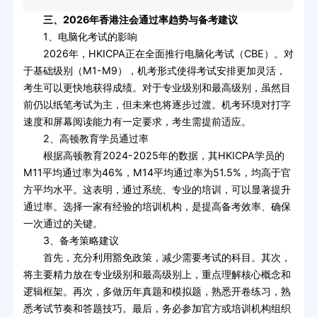
三、2026年香港注会通过率趋势与备考建议
1、电脑化考试的影响
2026年，HKICPA正在全面推行电脑化考试（CBE）。对
于基础级别（M1-M9），机考形式使得考试安排更加灵活，
考生可以更快地获得成绩。对于专业级别和最高级别，虽然目
前仍以纸笔考试为主，但未来也将逐步过渡。机考环境对打字
速度和屏幕阅读能力有一定要求，考生需提前适应。
2、高顿教育学员通过率
根据高顿教育2024-2025年的数据，其HKICPA学员的
M11平均通过率为46%，M14平均通过率为51.5%，均高于官
方平均水平。这表明，通过系统、专业的培训，可以显著提升
通过率。选择一家有经验的培训机构，是提高备考效率、确保
一次通过的关键。
3、备考策略建议
首先，充分利用豁免政策，减少需要考试的科目。其次，
将主要精力放在专业级别和最高级别上，重点理解核心概念和
逻辑框架。再次，多做历年真题和模拟题，熟悉开卷练习，熟
悉考试节奏和答题技巧。最后，务必参加官方或培训机构组织