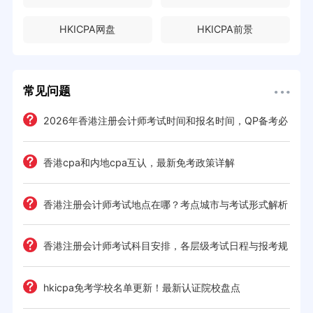
HKICPA网盘
HKICPA前景
常见问题
2026年香港注册会计师考试时间和报名时间，QP备考必
读的时间规划
钱攻略
香港cpa和内地cpa互认，最新免考政策详解
日程
香港注册会计师考试地点在哪？考点城市与考试形式解析
季规划
香港注册会计师考试科目安排，各层级考试日程与报考规
则
读
hkicpa免考学校名单更新！最新认证院校盘点