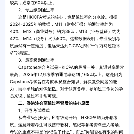
较高，通常在60%以上。
2、专业级别通过率
这是HKICPA考试的核心，也是通过率的分水岭。根据
2024-2025年的数据，M11（财务汇报）的通过率约为
40%，M12（商业财务）约为38%，M13（业务鉴证）约为
42%，M14（税务）约为50%。这些数据表明，专业级别考
试虽然有一定难度，但远未达到CICPA那种“千军万马过独木
桥”的程度。
3、最高级别通过率
Capstone综合考试是HKICPA的最后一关，其通过率通常
最高。2025年12月考季的通过率达到了65%以上。这是因为
Capstone考试旨在考察学员整合知识、解决复杂问题的能
力，而非单纯的知识记忆。对于认真备考、参加过工作坊的学
员来说，通过率非常可观。
二、香港注会高通过率背后的核心原因
1、开卷考试模式
从专业级别开始，所有级别开始，HKICPA均为开卷考
试。这意味着考生可以携带教材、笔记等参考资料进入考场。
考试的重点不再是“你记住了什么”，而是“你能否在有限的时间