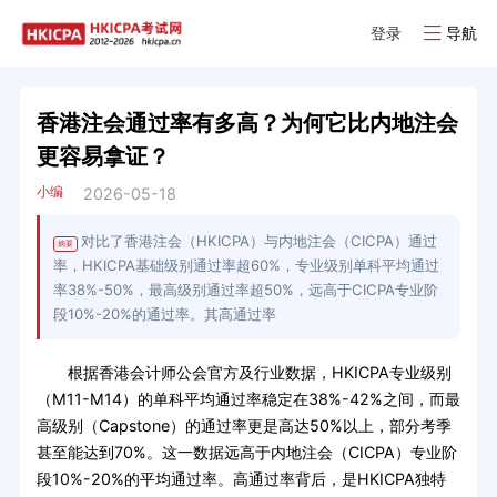
登录
导航
香港注会通过率有多高？为何它比内地注会
更容易拿证？
小编
2026-05-18
对比了香港注会（HKICPA）与内地注会（CICPA）通过
摘要
率，HKICPA基础级别通过率超60%，专业级别单科平均通过
率38%-50%，最高级别通过率超50%，远高于CICPA专业阶
段10%-20%的通过率。其高通过率
根据香港会计师公会官方及行业数据，HKICPA专业级别
（M11-M14）的单科平均通过率稳定在38%-42%之间，而最
高级别（Capstone）的通过率更是高达50%以上，部分考季
甚至能达到70%。这一数据远高于内地注会（CICPA）专业阶
段10%-20%的平均通过率。高通过率背后，是HKICPA独特