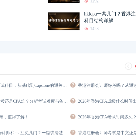
1292
hkicpa一共几门？香
科目结构详解
1428
HKICPA考试科目，从基础到Capstone的通关路径
香港cpa大陆认可吗？
2026-07-12
hkicpa和cicpa互免
HKICPA难考还是CPA难？分析考试难度与备考策略
HKICPA值不值得考？从薪
2026-07-10
HKICPA考试难度
免考，值得了解！
香港cpa和acca互认吗？看
2026-07-09
HKICPA值不值得
会计师和cpa互免几门？一篇讲清楚