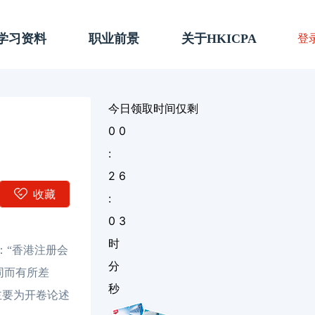
A学习资料
职业前景
关于HKICPA
登
今日领取时间仅剩
0
0
:
2
6
收藏
:
0
1
时
：“香港注册会
分
同而有所差
秒
）则主要为开卷论述