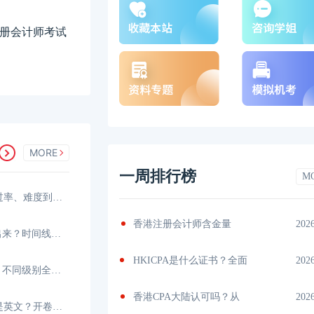
港注册会计师考试
MORE
一周排行榜
M
香港注册会计师好考吗？从通过率、难度到备考策略
几门？
2026-07-06
香港注册会计师含金量
202
2026年香港CPA成绩什么时候出来？时间线与查分指南
，真实通
2026-07-05
HKICPA是什么证书？全面
202
2026年香港CPA考试时间多久？不同级别全解析与时长利用
考？从薪
2026-07-04
香港CPA大陆认可吗？从
202
香港注册会计师考试是中文还是英文？开卷考试的语言策略与实战指南