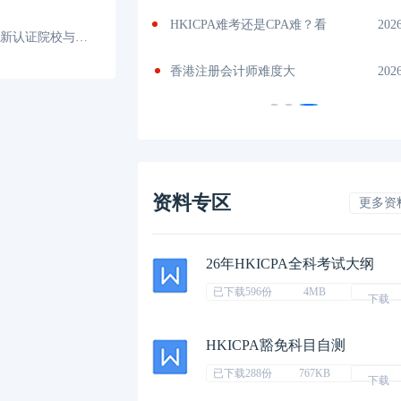
政策
2026-07-02
HKICPA难考还是CPA难？看
202
HKICPA认可的大学有哪些？最新认证院校与免试政策
册
2026-07-01
香港注册会计师难度大
202
资料专区
更多资
26年HKICPA全科考试大纲
已下载596份
4MB
下载
HKICPA豁免科目自测
已下载288份
767KB
下载