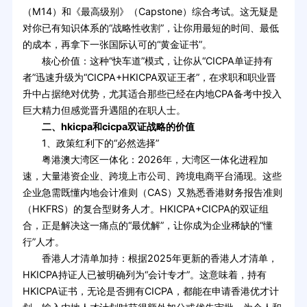
（M14）和《最高级别》（Capstone）综合考试。这无疑是
对你已有知识体系的“战略性收割”，让你用最短的时间、最低
的成本，再拿下一张国际认可的“黄金证书”。
核心价值：这种“快车道”模式，让你从“CICPA单证持有
者”迅速升级为“CICPA+HKICPA双证王者”，在求职和职业晋
升中占据绝对优势，尤其适合那些已经在内地CPA备考中投入
巨大精力但感觉晋升遇阻的在职人士。
二、hkicpa和cicpa双证战略的价值
1、政策红利下的“必然选择”
粤港澳大湾区一体化：2026年，大湾区一体化进程加
速，大量港资企业、跨境上市公司、跨境电商平台涌现。这些
企业急需既懂内地会计准则（CAS）又熟悉香港财务报告准则
（HKFRS）的复合型财务人才。HKICPA+CICPA的双证组
合，正是解决这一痛点的“最优解”，让你成为企业稀缺的“懂
行”人才。
香港人才清单加持：根据2025年更新的香港人才清单，
HKICPA持证人已被明确列为“会计专才”。这意味着，持有
HKICPA证书，无论是否拥有CICPA，都能在申请香港优才计