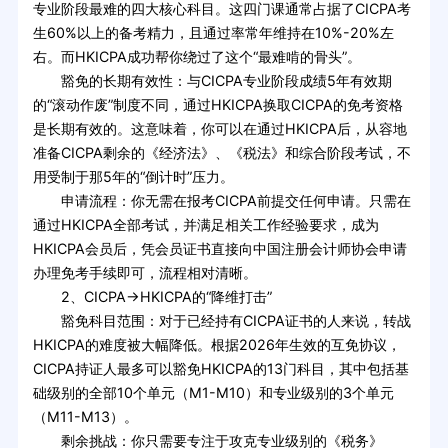
专业阶段最难的四大核心科目。这四门课通常占据了CICPA考
生60%以上的备考精力，且通过率常年维持在10%-20%左
右。而HKICPA成功帮你绕过了这个“最难啃的骨头”。
豁免的长期有效性：与CICPA专业阶段成绩5年有效期
的“滚动作废”制度不同，通过HKICPA换取CICPA的免考资格
是长期有效的。这意味着，你可以在通过HKICPA后，从容地
准备CICPA剩余的《经济法》、《税法》和综合阶段考试，不
用受制于那5年的“倒计时”压力。
申请流程：你无需在报考CICPA前提交任何申请。只需在
通过HKICPA全部考试，并满足相关工作经验要求，成为
HKICPA会员后，凭会员证书直接向中国注册会计师协会申请
办理免考手续即可，流程相对清晰。
2、CICPA→HKICPA的“降维打击”
豁免科目范围：对于已经持有CICPA证书的人来说，转战
HKICPA的难度被大幅降低。根据2026年生效的互免协议，
CICPA持证人最多可以豁免HKICPA的13门科目，其中包括基
础级别的全部10个单元（M1-M10）和专业级别的3个单元
（M11-M13）。
剩余挑战：你只需要专注于攻克专业级别的《税务》