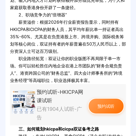
划、输入内地人才计划时获得额外加分或优先审批，为个人和
家庭获取香港身份开辟了一条捷径。
2、职场竞争力的“倍增器”
薪资溢价：根据2026年行业薪资报告显示，同时持有
HKICPA和CICPA的财务人员，其平均年薪比单一持证者高出
35%-60%。尤其是在负责港股上市、跨境并购、国际税务筹
划等核心岗位，双证持有者的年薪普遍在50万人民币以上，部
分资深人士可达百万级别。
职业路径拓宽：双证让你的职业版图不再局限于单一市
场。你可以轻松胜任内地企业在港上市团队的“财务合规负责
人”、港资跨国公司的“财务总监”、四大会计师事务所的“跨境
业务经理”等高端职位，职业选择极其丰富。
预约试听-HKICPA网
课试听
预约试听
已有1904人试听-广
告
三、如何规划hkicpa和cicpa双证备考之路