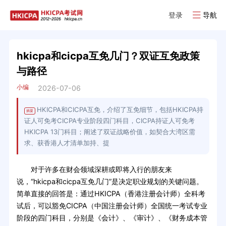
登录
导航
hkicpa和cicpa互免几门？双证互免政策
与路径
小编
2026-07-06
HKICPA和CICPA互免，介绍了互免细节，包括HKICPA持
摘要
证人可免考CICPA专业阶段四门科目，CICPA持证人可免考
HKICPA 13门科目；阐述了双证战略价值，如契合大湾区需
求、获香港人才清单加持、提
对于许多在财会领域深耕或即将入行的朋友来
说，“hkicpa和cicpa互免几门”是决定职业规划的关键问题。
简单直接的回答是：通过HKICPA（香港注册会计师）全科考
试后，可以豁免CICPA（中国注册会计师）全国统一考试专业
阶段的四门科目，分别是《会计》、《审计》、《财务成本管