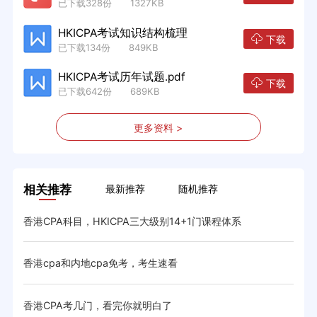
已下载328份 1327KB
HKICPA考试知识结构梳理
下载
已下载134份 849KB
HKICPA考试历年试题.pdf
下载
已下载642份 689KB
更多资料 >
相关推荐
最新推荐
随机推荐
香港CPA科目，HKICPA三大级别14+1门课程体系
香港
香港cpa和内地cpa免考，考生速看
香港
略
香港CPA考几门，看完你就明白了
香港