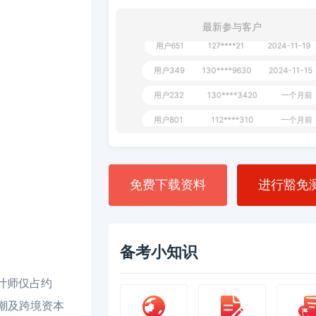
**AoZ
130****8017
1 天前
最新参与客户
用户651
127****21
2024-11-19
用户349
130****9630
2024-11-15
用户232
130****3420
一个月前
用户801
112****310
一个月前
用户101
130****7983
2024-10-15
**dAB
130****2737
2024-10-10
免费下载资料
进行豁免
用户987
130****6344
2024-09-13
用户279
130****8868
2024-08-21
备考小知识
会计师仅占约
热潮及跨境资本