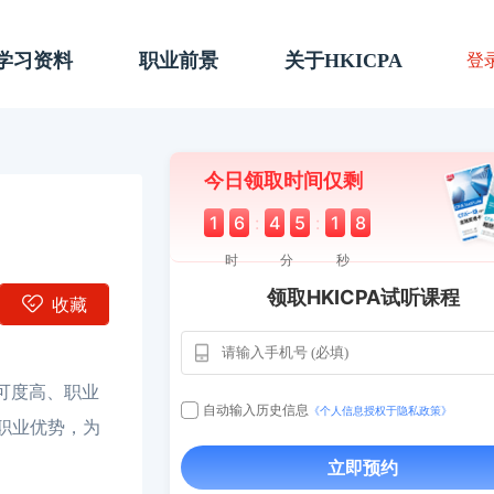
A学习资料
职业前景
关于HKICPA
登
今日领取时间仅剩
1
6
:
4
5
:
1
7
时
分
秒
领取HKICPA试听课程
收藏
可度高、职业
自动输入历史信息
《个人信息授权于隐私政策》
职业优势，为
立即预约
用户163
112****290
1天前