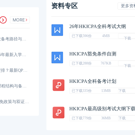
资料专区
更多资
MORE
26年HKICPA全科考试大纲
已下载596份
4MB
下载
香港CPA可以一年考完吗？高效备考路径与时间规划
HKICPA豁免条件自测
香港CPA报考条件是什么？2026年最新入学要求与资格
已下载288份
767KB
下载
香港CPA考试科目和时间如何安排？最新QP考试日程
HKICPA全科备考计划
HKICPA考哪些科目？全新QP课程结构与备考科目
已下载335份
13MB
下载
HKICPA和CICPA互免几门？互免政策与双证攻略
HKICPA最高级别考试大纲下
已下载779份
36MB
下载