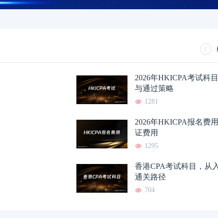
HKICPA证书含金量如何？
2026-05-06
HKICPA是什么证
2026年HKICPA考试
HKICPA多久可以考下来？
2026-05-03
HKICPA证书有用
与通过策略
1281
HKICPA认证内地大学有哪
2026-05-03
香港注册会计师和国
2026年HKICPA报名
香港注册会计师与国内
2026-04-30
香港注册会计师含金
证费用
1295
香港CPA好考吗？从考试
2026-04-30
香港注册会计师培训
香港CPA考试科目，从
通关路径
704