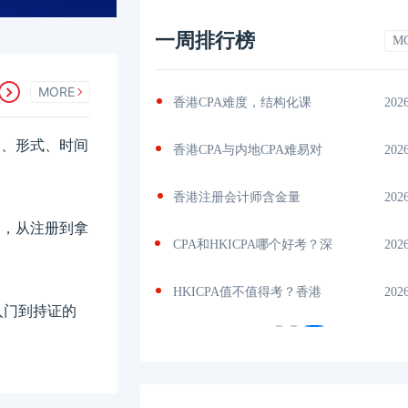
一周排行榜
M
MORE
书？揭秘
2026-04-29
香港CPA难度，结构化课
202
科目、形式、时间
吗？了解
2026-04-28
香港CPA与内地CPA难易对
202
内
2026-04-24
香港注册会计师含金量
202
费用，从注册到拿
量
2026-04-24
CPA和HKICPA哪个好考？深
202
机
2026-04-24
HKICPA值不值得考？香港
202
入门到持证的