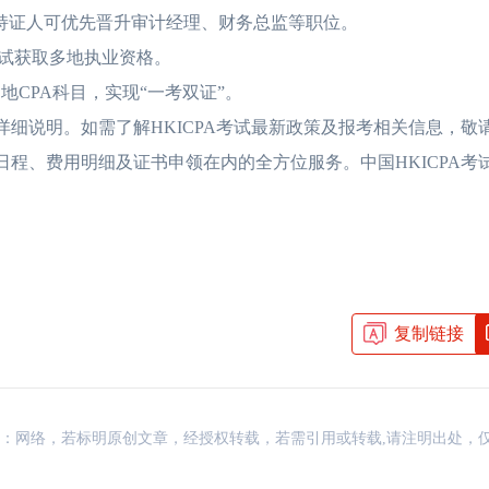
持证人可优先晋升审计经理、财务总监等职位。
试获取多地执业资格。
HKICPA证书含金量如何？
2026-05-06
HKICPA是什么证
地CPA科目，实现“一考双证”。
详细说明。如需了解HKICPA考试最新政策及报考相关信息，敬
HKICPA多久可以考下来？
2026-05-03
HKICPA证书有用
日程、费用明细及证书申领在内的全方位服务。中国HKICPA考
HKICPA认证内地大学有哪
2026-05-03
香港注册会计师和国
香港注册会计师与国内
2026-04-30
香港注册会计师含金
香港CPA好考吗？从考试
2026-04-30
香港注册会计师培训
复制链接
资讯，来源：网络，若标明原创文章，经授权转载，若需引用或转载,请注明出处