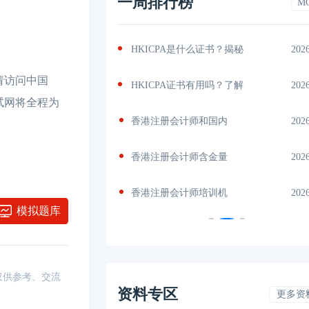
一周排行榜
M
书？揭秘
2026-04-29
香港CPA难度，结构化课
202
请访问中国
吗？了解
2026-04-28
香港CPA与内地CPA难易对
202
试网将全程为
内
2026-04-24
香港注册会计师含金量
202
量
2026-04-24
CPA和HKICPA哪个好考？深
202
机
2026-04-24
HKICPA值不值得考？香港
202
模拟题库
，仅供参考、交流
资料专区
更多资