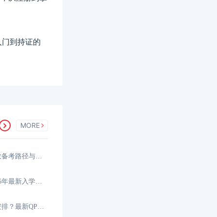
入门到持证的
MORE
香港CPA可以一年考完吗？高效备考路径与时间规划
香港CPA报考条件是什么？2026年最新入学要求与资格
香港CPA考试科目和时间如何安排？最新QP考试日程