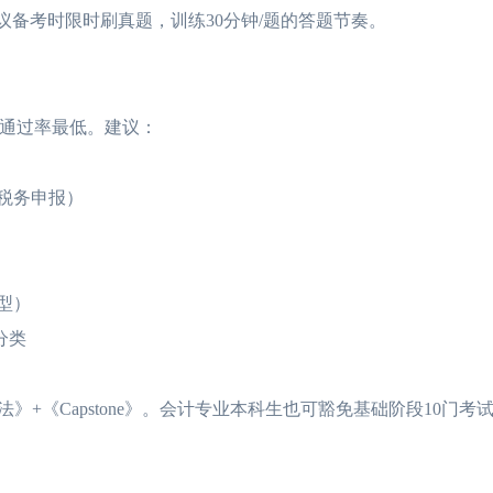
备考时限时刷真题，训练30分钟/题的答题节奏。
通过率最低。建议：
税务申报）
型）
分类
法》+《Capstone》。会计专业本科生也可豁免基础阶段10门考