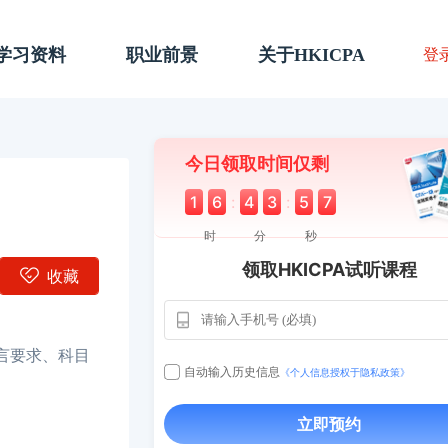
A学习资料
职业前景
关于HKICPA
登
今日领取时间仅剩
1
6
:
4
3
:
5
6
时
分
秒
领取HKICPA试听课程
收藏
用户163
112****290
1天前
**AoZ
130****8017
1 天前
言要求、科目
自动输入历史信息
《个人信息授权于隐私政策》
用户651
127****21
2024-11-19
立即预约
用户349
130****9630
2024-11-15