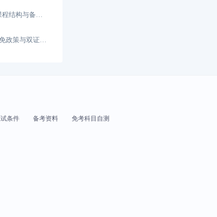
HKICPA考哪些科目？全新QP课程结构与备考科目
HKICPA和CICPA互免几门？互免政策与双证攻略
免试条件
备考资料
免考科目自测