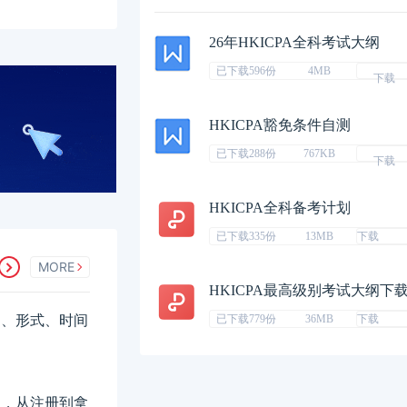
26年HKICPA全科考试大纲
已下载596份
4MB
下载
HKICPA豁免条件自测
已下载288份
767KB
下载
HKICPA全科备考计划
已下载335份
13MB
下载
MORE
HKICPA最高级别考试大纲下
科目、形式、时间
已下载779份
36MB
下载
费用，从注册到拿