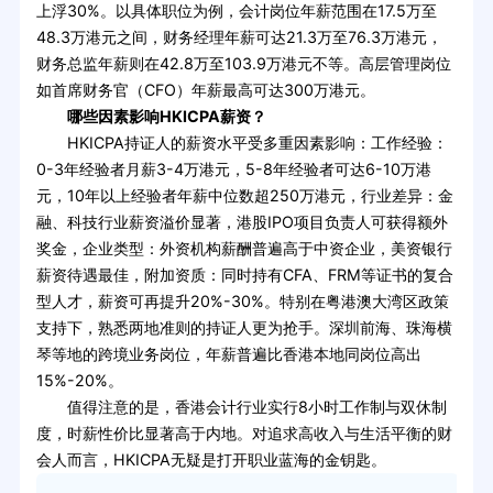
上浮30%。以具体职位为例，会计岗位年薪范围在17.5万至
48.3万港元之间，财务经理年薪可达21.3万至76.3万港元，
财务总监年薪则在42.8万至103.9万港元不等。高层管理岗位
如首席财务官（CFO）年薪最高可达300万港元。
哪些因素影响HKICPA薪资？
HKICPA持证人的薪资水平受多重因素影响：工作经验：
0-3年经验者月薪3-4万港元，5-8年经验者可达6-10万港
元，10年以上经验者年薪中位数超250万港元，行业差异：金
融、科技行业薪资溢价显著，港股IPO项目负责人可获得额外
奖金，企业类型：外资机构薪酬普遍高于中资企业，美资银行
薪资待遇最佳，附加资质：同时持有CFA、FRM等证书的复合
型人才，薪资可再提升20%-30%。特别在粤港澳大湾区政策
支持下，熟悉两地准则的持证人更为抢手。深圳前海、珠海横
琴等地的跨境业务岗位，年薪普遍比香港本地同岗位高出
15%-20%。
值得注意的是，香港会计行业实行8小时工作制与双休制
度，时薪性价比显著高于内地。对追求高收入与生活平衡的财
会人而言，HKICPA无疑是打开职业蓝海的金钥匙。