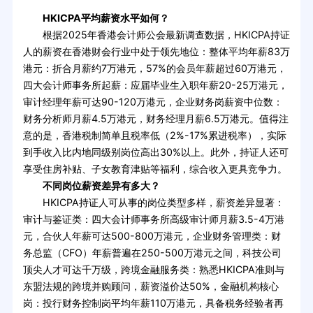
HKICPA平均薪资水平如何？
根据2025年香港会计师公会最新调查数据，HKICPA持证
人的薪资在香港财会行业中处于领先地位：整体平均年薪83万
港元：折合月薪约7万港元，57%的会员年薪超过60万港元，
四大会计师事务所起薪：应届毕业生入职年薪20-25万港元，
审计经理年薪可达90-120万港元，企业财务岗薪资中位数：
财务分析师月薪4.5万港元，财务经理月薪6.5万港元。值得注
意的是，香港税制简单且税率低（2%-17%累进税率），实际
到手收入比内地同级别岗位高出30%以上。此外，持证人还可
享受住房补贴、子女教育津贴等福利，综合收入更具竞争力。
不同岗位薪资差异有多大？
HKICPA持证人可从事的岗位类型多样，薪资差异显著：
审计与鉴证类：四大会计师事务所高级审计师月薪3.5-4万港
元，合伙人年薪可达500-800万港元，企业财务管理类：财
务总监（CFO）年薪普遍在250-500万港元之间，科技公司
顶尖人才可达千万级，跨境金融服务类：熟悉HKICPA准则与
东盟法规的跨境并购顾问，薪资溢价达50%，金融机构核心
岗：投行财务控制岗平均年薪110万港元，具备税务经验者再