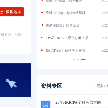
书？揭秘
2026-04-29
香港CPA难度，结构化课
202
模拟题库
吗？了解
2026-04-28
香港CPA与内地CPA难易对
202
内
2026-04-24
香港注册会计师含金量
202
，仅供参考、交流
量
2026-04-24
CPA和HKICPA哪个好考？深
202
机
2026-04-24
HKICPA值不值得考？香港
202
资料专区
更多资
26年HKICPA全科考试大纲