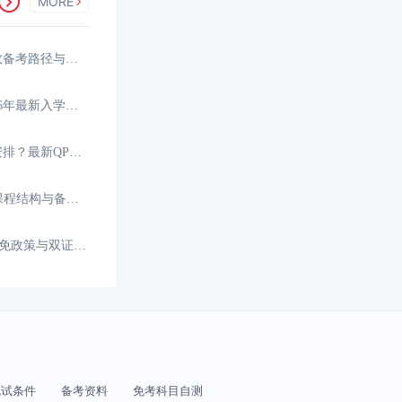
MORE
香港CPA可以一年考完吗？高效备考路径与时间规划
香港CPA报考条件是什么？2026年最新入学要求与资格
香港CPA考试科目和时间如何安排？最新QP考试日程
HKICPA考哪些科目？全新QP课程结构与备考科目
HKICPA和CICPA互免几门？互免政策与双证攻略
免试条件
备考资料
免考科目自测