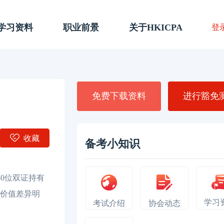
A学习资料
职业前景
关于HKICPA
登
免费下载资料
进行豁免
收藏
备考小知识
0位双证持有
的价值差异明
学习
考试介绍
协会动态