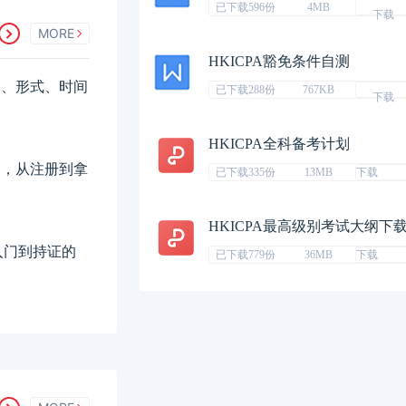
已下载596份
4MB
下载
MORE
HKICPA豁免条件自测
科目、形式、时间
已下载288份
767KB
下载
HKICPA全科备考计划
费用，从注册到拿
已下载335份
13MB
下载
HKICPA最高级别考试大纲下
入门到持证的
已下载779份
36MB
下载