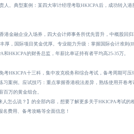
人。典型案例：某四大审计经理考取HKICPA后，成功转入港股
港金融企业入场券，四大会计师事务所优先晋升，中概股回归
贴丰厚，国际项目奖金优厚。专业能力升级：掌握国际会计准则(IF
HKICPA的财务总监，年薪比单证持有者平均高25-35万。
考HKICPA十三科，集中攻克税务和综合考试，备考周期可压
间练习案例。应试技巧：重点掌握香港税法差异，熟练使用开卷考
=年薪百万的黄金组合。
来人怎么说？】的全部内容，想要了解更多关于HKICPA考试的
、报名费用、备考攻略等全面信息！