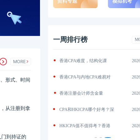
一周排行榜
M
书？揭秘
2026-04-29
香港CPA难度，结构化课
202
MORE
吗？了解
2026-04-28
香港CPA与内地CPA难易对
202
科目、形式、时间
内
2026-04-24
香港注册会计师含金量
202
费用，从注册到拿
量
2026-04-24
CPA和HKICPA哪个好考？深
202
机
2026-04-24
HKICPA值不值得考？香港
202
入门到持证的