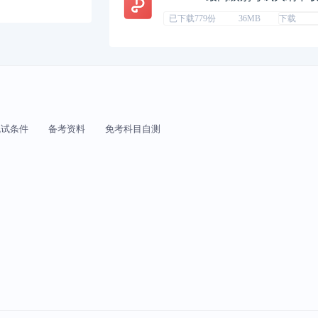
已下载779份
36MB
下载
免试条件
备考资料
免考科目自测