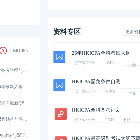
资料专区
更多资
MORE
26年HKICPA全科考试大纲
已下载596份
4MB
下载
香港CPA可以一年考完吗？高效备考路径与时间规划
HKICPA豁免条件自测
香港CPA报考条件是什么？2026年最新入学要求与资格
已下载288份
767KB
下载
香港CPA考试科目和时间如何安排？最新QP考试日程
HKICPA全科备考计划
HKICPA考哪些科目？全新QP课程结构与备考科目
已下载335份
13MB
下载
HKICPA和CICPA互免几门？互免政策与双证攻略
HKICPA最高级别考试大纲下