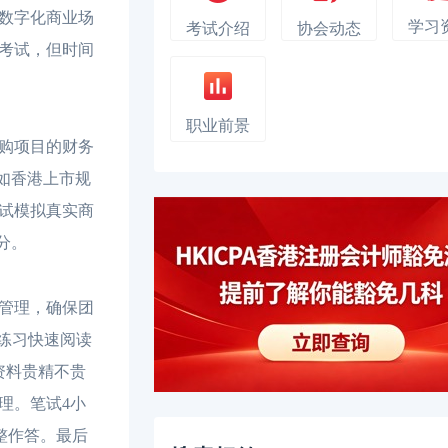
增数字化商业场
学习
考试介绍
协会动态
考试，但时间
职业前景
购项目的财务
如香港上市规
试模拟真实商
分。
管理，确保团
练习快速阅读
资料贵精不贵
理。笔试4小
整作答。最后