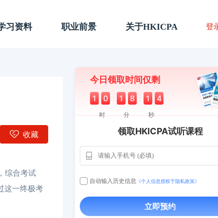
A学习资料
职业前景
关于HKICPA
登
今日领取时间仅剩
1
0
:
1
8
:
1
3
时
分
秒
领取HKICPA试听课程
收藏
，综合考试
自动输入历史信息
《个人信息授权于隐私政策》
过这一终极考
立即预约
用户163
112****290
1天前