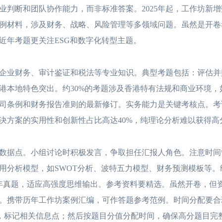
业判断和团队协作能力，而非标准答案。2025年起，工作坊新
案例材料，涉及财务、战略、风险管理等多领域问题。虽然是开卷
近年考题更关注ESG和数字化转型主题。
业财务、审计鉴证和税法等专业知识。典型考题包括：评估并
港本地特色突出。约30%的考题涉及香港特有法规和商业环境，
司条例和财务报告准则的最新修订。实务能力是关键考核点。考
决方案的实用性和创新性占比高达40%，纯理论分析难以获得高
据点。小组讨论时积极发言，争取担任汇报人角色。注意时间
用分析模型，如SWOT分析、波特五力模型、财务预测模板等。
历年真题，适应高强度思维输出。参考资料要精选。虽然开卷，但
。携带历年工作坊案例汇编，可作答题参考范例。时间分配要合
案例，标记相关信息点；然后按题目分值分配时间，确保高分题目完