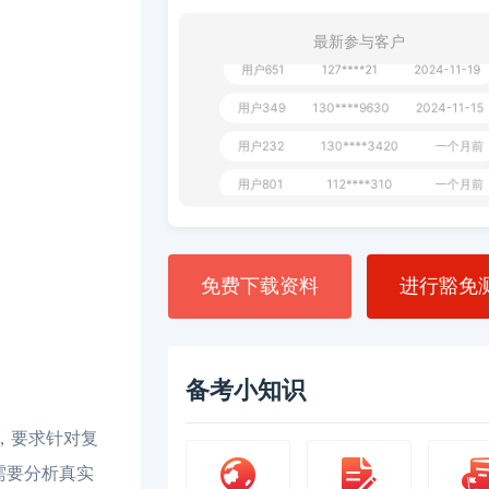
**AoZ
130****8017
1 天前
最新参与客户
用户651
127****21
2024-11-19
用户349
130****9630
2024-11-15
用户232
130****3420
一个月前
用户801
112****310
一个月前
用户101
130****7983
2024-10-15
**dAB
130****2737
2024-10-10
免费下载资料
进行豁免
用户987
130****6344
2024-09-13
用户279
130****8868
2024-08-21
备考小知识
，要求针对复
需要分析真实