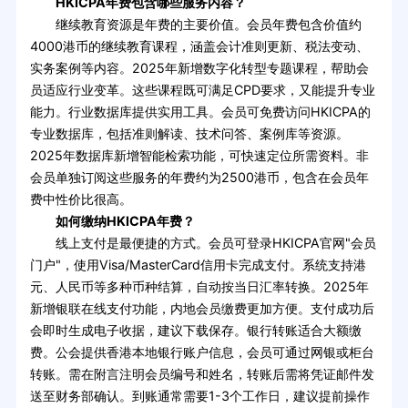
HKICPA年费包含哪些服务内容？
继续教育资源是年费的主要价值。会员年费包含价值约
4000港币的继续教育课程，涵盖会计准则更新、税法变动、
实务案例等内容。2025年新增数字化转型专题课程，帮助会
员适应行业变革。这些课程既可满足CPD要求，又能提升专业
能力。行业数据库提供实用工具。会员可免费访问HKICPA的
专业数据库，包括准则解读、技术问答、案例库等资源。
2025年数据库新增智能检索功能，可快速定位所需资料。非
会员单独订阅这些服务的年费约为2500港币，包含在会员年
费中性价比很高。
如何缴纳HKICPA年费？
线上支付是最便捷的方式。会员可登录HKICPA官网"会员
门户"，使用Visa/MasterCard信用卡完成支付。系统支持港
元、人民币等多种币种结算，自动按当日汇率转换。2025年
新增银联在线支付功能，内地会员缴费更加方便。支付成功后
会即时生成电子收据，建议下载保存。银行转账适合大额缴
费。公会提供香港本地银行账户信息，会员可通过网银或柜台
转账。需在附言注明会员编号和姓名，转账后需将凭证邮件发
送至财务部确认。到账通常需要1-3个工作日，建议提前操作