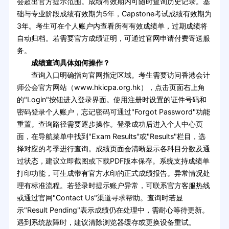
会超出官方提示范围。成绩有效期内可随时查询历史记录。基
础与专业阶段成绩有效期为5年，Capstone考试成绩有效期为
3年。考生可在个人账户内查看所有有效成绩单，过期成绩将
自动归档。若需要官方成绩证明，可通过官网申请付费寄送服
务。
成绩查询具体如何操作？
查询入口明确指向官网指定区域。考生需要访问香港会计
师公会官方网站（www.hkicpa.org.hk），点击页面右上角
的"Login"按钮进入登录界面。使用注册时设置的证件号码和
密码登录个人账户，忘记密码可通过"Forgot Password"功能
重置。查询路径需要逐步操作。登录成功后进入个人中心页
面，在导航菜单中找到"Exam Results"或"Results"栏目，选
择对应的考季进行查询。成绩页面会清晰显示各科目分数及通
过状态，建议立即截图或下载PDF版本保存。系统支持成绩单
打印功能，可生成带有官方水印的正式成绩报告。异常情况处
理有标准流程。若登录时提示账户异常，可联系官方客服热线
或通过官网"Contact Us"渠道寻求帮助。查询时若显
示"Result Pending"表示成绩仍在处理中，需耐心等待更新。
遇到系统故障时，建议清除浏览器缓存或更换设备重试。