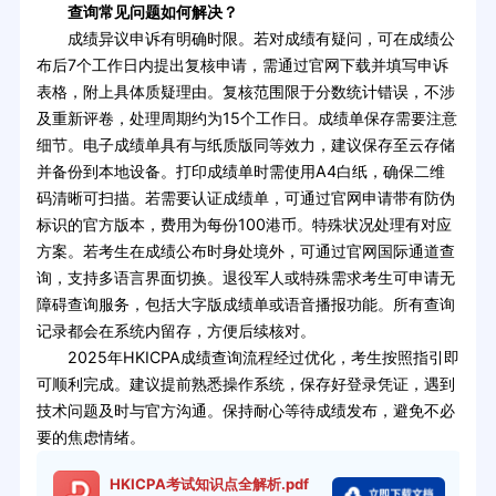
查询常见问题如何解决？
成绩异议申诉有明确时限。若对成绩有疑问，可在成绩公
布后7个工作日内提出复核申请，需通过官网下载并填写申诉
表格，附上具体质疑理由。复核范围限于分数统计错误，不涉
及重新评卷，处理周期约为15个工作日。成绩单保存需要注意
细节。电子成绩单具有与纸质版同等效力，建议保存至云存储
并备份到本地设备。打印成绩单时需使用A4白纸，确保二维
码清晰可扫描。若需要认证成绩单，可通过官网申请带有防伪
标识的官方版本，费用为每份100港币。特殊状况处理有对应
方案。若考生在成绩公布时身处境外，可通过官网国际通道查
询，支持多语言界面切换。退役军人或特殊需求考生可申请无
障碍查询服务，包括大字版成绩单或语音播报功能。所有查询
记录都会在系统内留存，方便后续核对。
2025年HKICPA成绩查询流程经过优化，考生按照指引即
可顺利完成。建议提前熟悉操作系统，保存好登录凭证，遇到
技术问题及时与官方沟通。保持耐心等待成绩发布，避免不必
要的焦虑情绪。
HKICPA考试知识点全解析.pdf