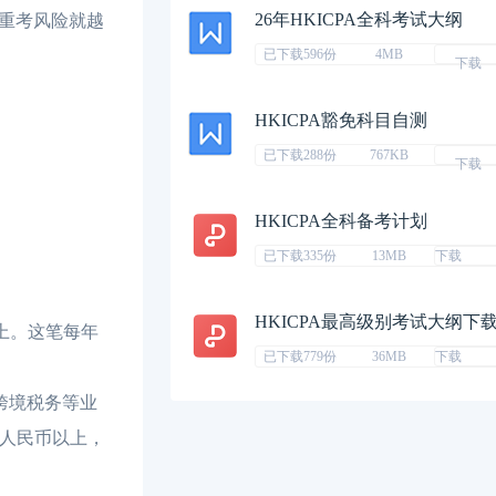
26年HKICPA全科考试大纲
重考风险就越
已下载596份
4MB
下载
HKICPA豁免科目自测
已下载288份
767KB
下载
HKICPA全科备考计划
已下载335份
13MB
下载
HKICPA最高级别考试大纲下
以上。这笔每年
已下载779份
36MB
下载
跨境税务等业
万人民币以上，