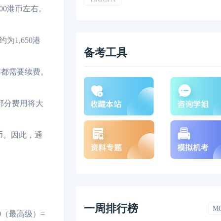
00港币左右。
1,650港
备考工具
年都需要续费。
部分费用将大
币。因此，通
一周排行榜
M
50（最高级）=