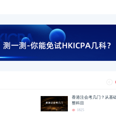
香港注会考几门？从基
整科目
1825