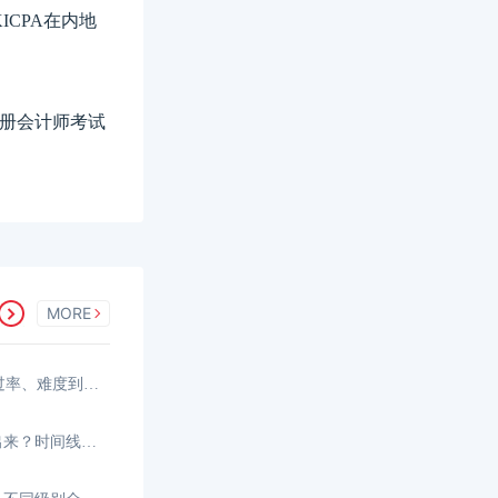
ICPA在内地
港注册会计师考试
MORE
香港注册会计师好考吗？从通过率、难度到备考策略
2026年香港CPA成绩什么时候出来？时间线与查分指南