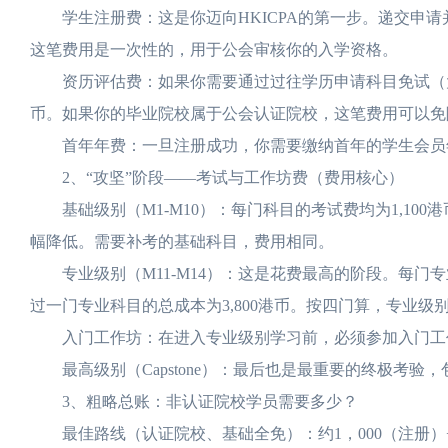
学生注册费：这是你迈向HKICPA的第一步。递交申请并
这笔费用是一次性的，用于公会审核你的入学资格。
资历评估费：如果你需要通过过往学历申请科目免试（大多数
币。如果你的毕业院校属于公会认证院校，这笔费用可以免
首年年费：一旦注册成功，你需要缴纳首年的学生会员年费，
2、“攻坚”阶段——考试与工作坊费（费用核心）
基础级别（M1-M10）：每门科目的考试费均为1,100
幅降低。需要补考的基础科目，费用相同。
专业级别（M11-M14）：这是花费最高的阶段。每门专业
过一门专业科目的总成本为3,800港币。按四门算，专业级别总
入门工作坊：在进入专业级别学习前，必须参加入门工作坊
最高级别（Capstone）：最后也是最重要的终极考验，包
3、粗略总账：非认证院校学员需要多少？
最佳路线（认证院校、基础全免）：约1，000（注册）+1,100