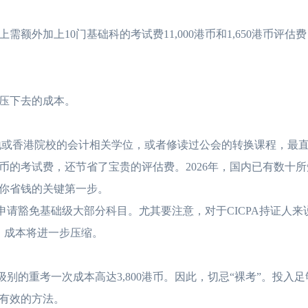
香港cpa大陆认可吗？
2026-07-12
hkicpa和cicpa互免
加上10门基础科的考试费11,000港币和1,650港币评估
HKICPA值不值得考？从薪
2026-07-10
HKICPA考试难度
压下去的成本。
香港cpa和acca互认吗？看
2026-07-09
HKICPA值不值得
香港注册会计师和国内
2026-07-08
香港CPA的含金量、
或香港院校的会计相关学位，或者修读过公会的转换课程，最直
币的考试费，还节省了宝贵的评估费。2026年，国内已有数十
香港注册会计师好考吗
2026-07-08
香港注册会计师与注
你省钱的关键第一步。
申请豁免基础级大部分科目。尤其要注意，对于CICPA持证人来
，成本将进一步压缩。
别的重考一次成本高达3,800港币。因此，切忌“裸考”。投入
有效的方法。